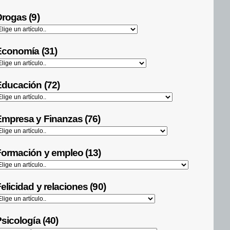
rogas (9)
Economía (31)
ducación (72)
mpresa y Finanzas (76)
ormación y empleo (13)
elicidad y relaciones (90)
sicología (40)