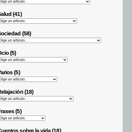
alud (41)
ociedad (58)
cio (5)
arios (5)
elajación (18)
rases (5)
uentos sobre la vida (18)