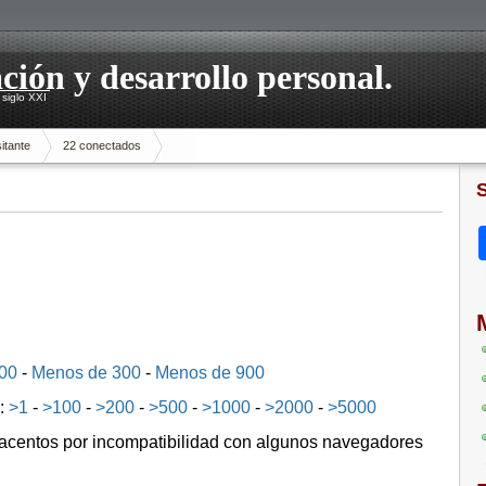
ación y desarrollo personal.
siglo XXI
itante
22 conectados
00
-
Menos de 300
-
Menos de 900
s:
>1
-
>100
-
>200
-
>500
-
>1000
-
>2000
-
>5000
os acentos por incompatibilidad con algunos navegadores