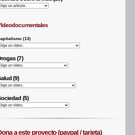
Vídeodocumentales
apitalismo (13)
rogas (7)
alud (9)
ociedad (5)
ona a este proyecto (paypal / tarjeta)