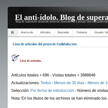
El anti-ídolo. Blog de super
Blog de superación desarrollo personal. Aprendiendo a pensar. Una educación del 
Acerca de
Artículos
Buscador
Contacto
Usuario: Vis
Lista de artículos del proyecto Antiidolo.com
Lista de artículos.
Artículos totales = 696 - Visitas totales = 3988646
Actualizaciones:
Todos
-
Menos de 30 días
-
Menos de 1
Selección:
Por fecha de introducción
- Número de visita
Nota: En los títulos de los archivos se han eliminado l