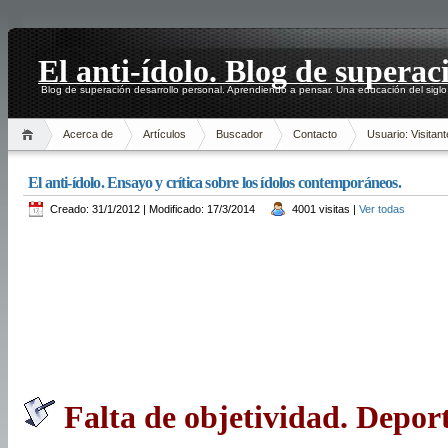
El anti-ídolo. Blog de superac
Blog de superación desarrollo personal. Aprendiendo a pensar. Una educación del siglo
Acerca de
Artículos
Buscador
Contacto
Usuario: Visitant
El anti-ídolo. Ensayo y crítica sobre los ídolos contemporáneos.
Creado: 31/1/2012 | Modificado: 17/3/2014
4001 visitas |
Ver todas
Falta de objetividad. Depor