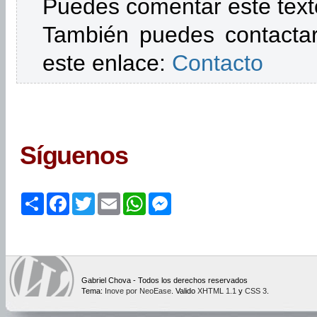
Puedes comentar este text
También puedes contactar
este enlace:
Contacto
Síguenos
Share
Facebook
Twitter
Email
WhatsApp
Messenger
Gabriel Chova - Todos los derechos reservados
Tema:
Inove por NeoEase
. Valido
XHTML 1.1
y
CSS 3
.