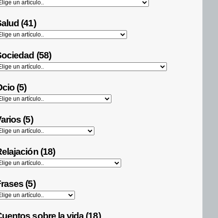
alud (41)
ociedad (58)
cio (5)
arios (5)
elajación (18)
rases (5)
uentos sobre la vida (18)