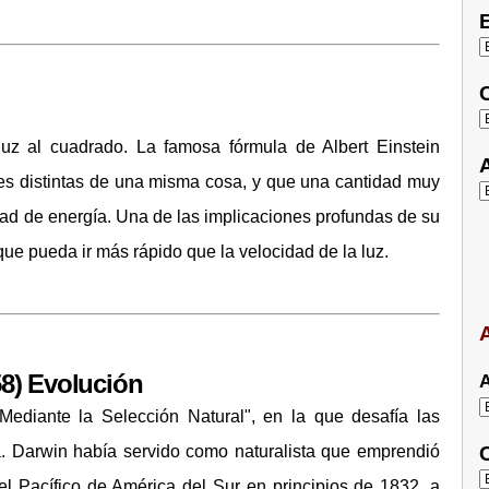
E
C
uz al cuadrado. La famosa fórmula de Albert Einstein
A
es distintas de una misma cosa, y que una cantidad muy
d de energía. Una de las implicaciones profundas de su
e pueda ir más rápido que la velocidad de la luz.
A
58) Evolución
A
ediante la Selección Natural", en la que desafía las
ra. Darwin había servido como naturalista que emprendió
C
el Pacífico de América del Sur en principios de 1832, a