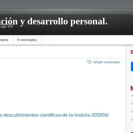
ación y desarrollo personal.
siglo XXI
itante
9 conectados
Ańadir comentario
es-descubrimientos-cientificos-de-la-historia-305856/