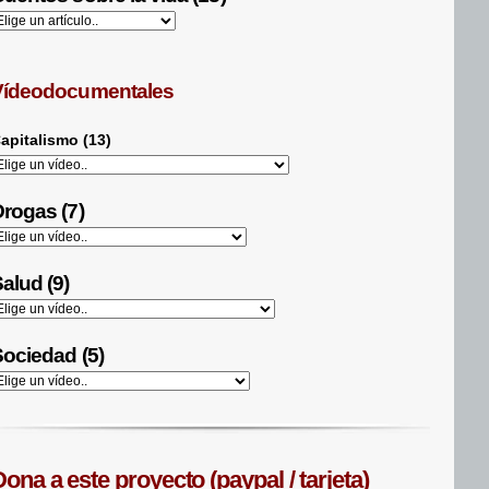
Vídeodocumentales
apitalismo (13)
rogas (7)
alud (9)
ociedad (5)
ona a este proyecto (paypal / tarjeta)