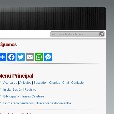
Síguenos
Share
Facebook
Twitter
Email
WhatsApp
Messenger
Menú Principal
Acerca de
|
Artículos
|
Buscador
|
Charlas
|
Chat
|
Contacto
Iniciar Sesión
|
Registro
Bibliografía
|
Frases Célebres
Libros recomendados
|
Buscador de documentos