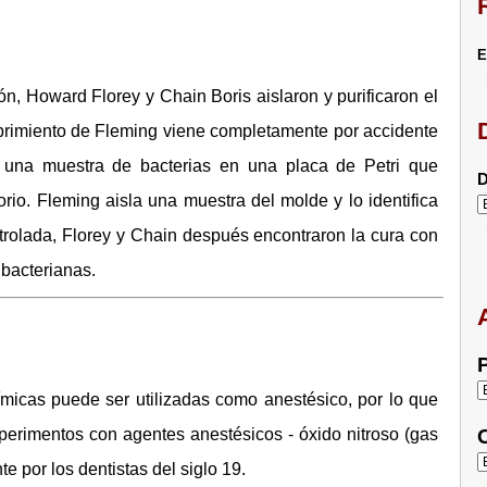
E
n, Howard Florey y Chain Boris aislaron y purificaron el
ubrimiento de Fleming viene completamente por accidente
na muestra de bacterias en una placa de Petri que
D
rio. Fleming aisla una muestra del molde y lo identifica
rolada, Florey y Chain después encontraron la cura con
 bacterianas.
P
ímicas puede ser utilizadas como anestésico, por lo que
experimentos con agentes anestésicos - óxido nitroso (gas
C
te por los dentistas del siglo 19.