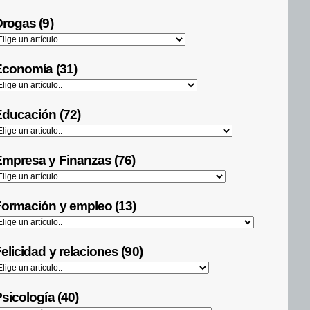
rogas (9)
Economía (31)
ducación (72)
mpresa y Finanzas (76)
ormación y empleo (13)
elicidad y relaciones (90)
sicología (40)