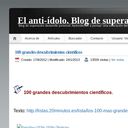
El anti-ídolo. Blog de super
Blog de superación desarrollo personal. Aprendiendo a pensar. Una educación del 
Acerca de
Artículos
Buscador
Contacto
Usuario: Vis
100 grandes descubrimientos científicos
Creado: 17/8/2012 | Modificado: 24/1/2013
13559 visitas |
Ver todas
100 grandes descubrimientos científicos.
Texto:
http://listas.20minutos.es/lista/los-100-mas-grand