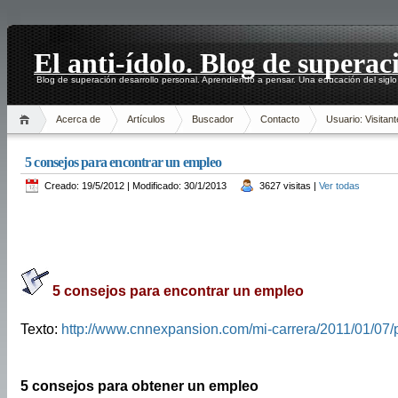
El anti-ídolo. Blog de superac
Blog de superación desarrollo personal. Aprendiendo a pensar. Una educación del siglo
Acerca de
Artículos
Buscador
Contacto
Usuario: Visitant
5 consejos para encontrar un empleo
Creado: 19/5/2012 | Modificado: 30/1/2013
3627 visitas |
Ver todas
5 consejos para encontrar un empleo
Texto:
http://www.cnnexpansion.com/mi-carrera/2011/01/07/p
5 consejos para obtener un empleo