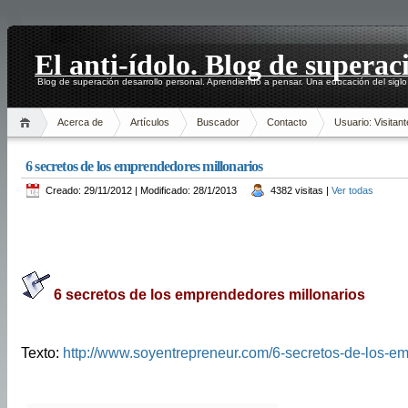
El anti-ídolo. Blog de superac
Blog de superación desarrollo personal. Aprendiendo a pensar. Una educación del siglo
Acerca de
Artículos
Buscador
Contacto
Usuario: Visitant
6 secretos de los emprendedores millonarios
Creado: 29/11/2012 | Modificado: 28/1/2013
4382 visitas |
Ver todas
6 secretos de los emprendedores millonarios
Texto:
http://www.soyentrepreneur.com/6-secretos-de-los-em