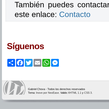
También puedes contactar
este enlace:
Contacto
Síguenos
Share
Facebook
Twitter
Email
WhatsApp
Messenger
Gabriel Chova - Todos los derechos reservados
Tema:
Inove por NeoEase
. Valido
XHTML 1.1
y
CSS 3
.