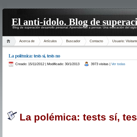
El anti-ídolo. Blog de superac
Blog de superación desarrollo personal. Aprendiendo a pensar. Una educación del siglo
Acerca de
Artículos
Buscador
Contacto
Usuario: Visitant
La polémica: tests sí, tests no
Creado: 15/11/2012 | Modificado: 30/1/2013
3973 visitas |
Ver todas
La polémica: tests sí, te