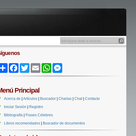
Síguenos
Share
Facebook
Twitter
Email
WhatsApp
Messenger
Menú Principal
Acerca de
|
Artículos
|
Buscador
|
Charlas
|
Chat
|
Contacto
Iniciar Sesión
|
Registro
Bibliografía
|
Frases Célebres
Libros recomendados
|
Buscador de documentos