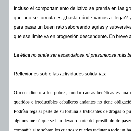
Incluso el comportamiento delictivo se premia en las g
que uno se formula es ¿hasta dónde vamos a llegar? ¿C
para pasar un buen rato saboreando agrias y subversiva
que ese límite va en progresión descendente. En breve 
La ética no suele ser escandalosa ni presuntuosa más b
Reflexiones sobre las actividades solidarias:
Ofrecer dinero a los pobres, fundar causas benéficas es una
queridos e irreductibles caballeros andantes no tiene obligac
Podrían regalar parte de su fortuna a traficantes de drogas o 
algunos me sé que se han llevado parte del prostíbulo de pas
compañía si te sobran los cuartos y puedes reclutar a todo un ha