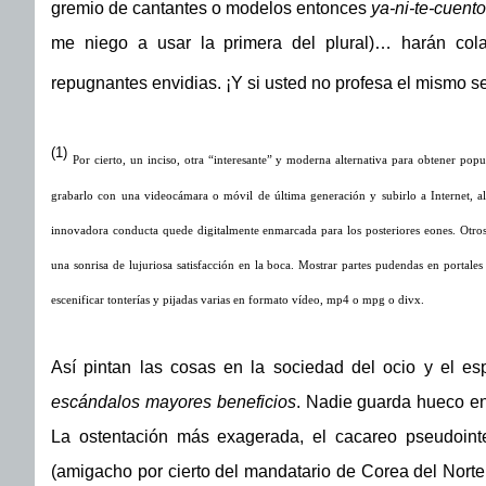
gremio de cantantes o modelos entonces
ya-ni-te-cuento
me niego a usar la primera del plural)… harán cola
repugnantes envidias. ¡Y si usted no profesa el mismo 
(1)
Por cierto, un inciso, otra “interesante” y moderna alternativa para obtener popul
grabarlo con una videocámara o móvil de última generación y subirlo a Internet, al
innovadora conducta quede digitalmente enmarcada para los posteriores eones. Otros
una sonrisa de lujuriosa satisfacción en la boca. Mostrar partes pudendas en portale
escenificar tonterías y pijadas varias en formato vídeo, mp4 o mpg o divx.
Así pintan las cosas en la sociedad del ocio y el 
escándalos mayores beneficios
. Nadie guarda hueco en
La ostentación más exagerada, el cacareo pseudointel
(amigacho por cierto del mandatario de Corea del Norte,