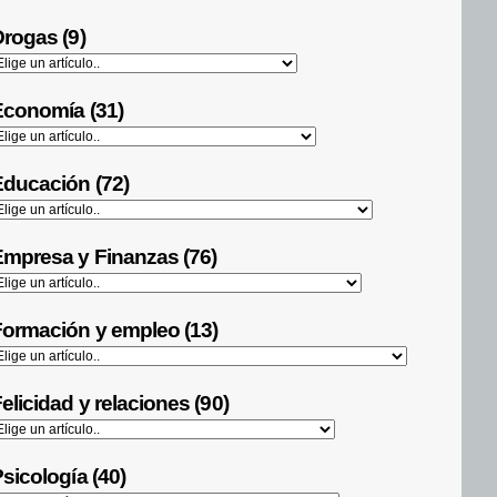
rogas (9)
Economía (31)
ducación (72)
mpresa y Finanzas (76)
ormación y empleo (13)
elicidad y relaciones (90)
sicología (40)