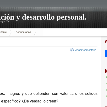
ación y desarrollo personal.
siglo XXI
itante
37 conectados
Ańadir comentario
os, íntegros y que defienden con valentía unos sólidos
o específico? ¿De verdad lo creen?