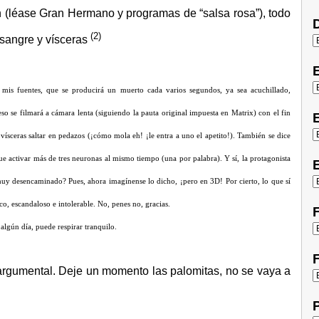
ón (léase Gran Hermano y programas de “salsa rosa”), todo
D
(2)
 sangre y vísceras
 mis fuentes, que se producirá un muerto cada varios segundos, ya sea acuchillado,
o se filmará a cámara lenta (siguiendo la pauta original impuesta en Matrix) con el fin
E
 vísceras saltar en pedazos (¡cómo mola eh! ¡le entra a uno el apetito!). También se dice
ue activar más de tres neuronas al mismo tiempo (una por palabra). Y sí, la protagonista
E
muy desencaminado? Pues, ahora imagínense lo dicho, ¡pero en 3D! Por cierto, lo que sí
o, escandaloso e intolerable. No, penes no, gracias.
F
algún día, puede respirar tranquilo.
F
 argumental. Deje un momento las palomitas, no se vaya a
P