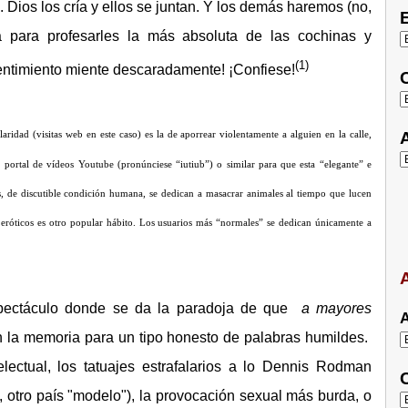
. Dios los cría y ellos se juntan. Y los demás haremos (no,
E
 para profesarles la más absoluta de las cochinas y
(1)
sentimiento miente descaradamente! ¡Confiese!
C
A
aridad (visitas web en este caso) es la de aporrear violentamente a alguien en la calle,
 portal de vídeos Youtube (pronúnciese “iutiub”) o similar para que esta “elegante” e
, de discutible condición humana, se dedican a masacrar animales al tiempo que lucen
s eróticos es otro popular hábito. Los usuarios más “normales” se dedican únicamente a
A
espectáculo donde se da la paradoja de que
a mayores
A
 la memoria para un tipo honesto de palabras humildes.
ectual, los tatuajes estrafalarios a lo Dennis Rodman
C
 otro país "modelo"), la provocación sexual más burda, o