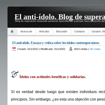
El anti-ídolo. Blog de super
Blog de superación desarrollo personal. Aprendiendo a pensar. Una educación del 
Acerca de
Artículos
Buscador
Contacto
Usuario: Vis
El anti-ídolo. Ensayo y crítica sobre los ídolos contemporáneos.
Creado: 31/1/2012 | Modificado: 31/1/2021
4013 visitas |
Ver todas
Ídolos con actitudes benéficas y solidarias.
Sí es verdad desde luego que existen individuos rect
principios. Sin embargo, ¿es esta una objeción con pes