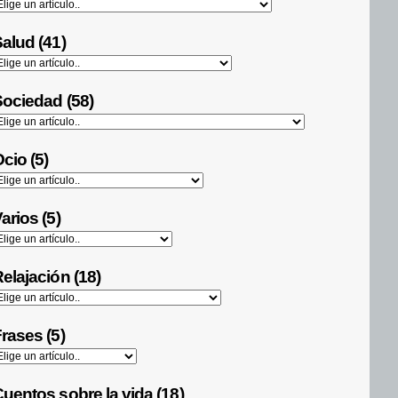
alud (41)
ociedad (58)
cio (5)
arios (5)
elajación (18)
rases (5)
uentos sobre la vida (18)