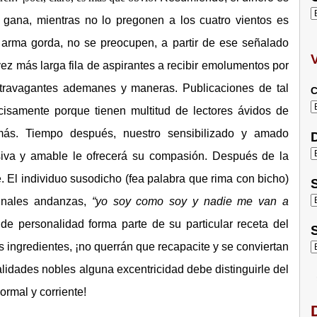
n gana, mientras no lo pregonen a los cuatro vientos es
a arma gorda, no se preocupen, a partir de ese señalado
ez más larga fila de aspirantes a recibir emolumentos por
xtravagantes ademanes y maneras. Publicaciones de tal
C
ecisamente porque tienen multitud de lectores ávidos de
ás. Tiempo después, nuestro sensibilizado y amado
D
iva y amable le ofrecerá su compasión. Después de la
te. El individuo susodicho (fea palabra que rima con bicho)
S
ginales andanzas,
“yo soy como soy y nadie me van a
de personalidad forma parte de su particular receta del
S
s ingredientes, ¡no querrán que recapacite y se conviertan
lidades nobles alguna excentricidad debe distinguirle del
ormal y corriente!
D