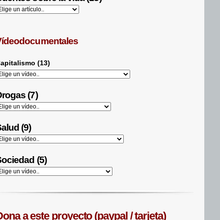
Vídeodocumentales
apitalismo (13)
rogas (7)
alud (9)
ociedad (5)
ona a este proyecto (paypal / tarjeta)