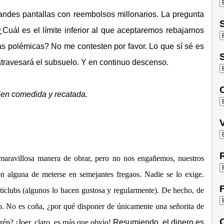
randes pantallas con reembolsos millonarios. La pregunta
S
uál es el límite inferior al que aceptaremos rebajarnos
s polémicas? No me contesten por favor. Lo que sí sé es
S
atravesará el subsuelo. Y en continuo descenso.
O
ien comedida y recatada.
V
R
 maravillosa manera de obrar, pero no nos engañemos, nuestros
ión alguna de meterse en semejantes fregaos. Nadie se lo exige.
F
puticlubs (algunos lo hacen gustosa y regularmente). De hecho, de
eo. No es coña, ¿por qué disponer de únicamente una señorita de
C
rén? ¡Joer, claro, es más que obvio!
Resumiendo, el dinero es