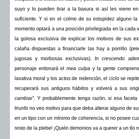
suyo y lo pueden tirar a la basura si así les viene e
suficiente. Y si en el colmo de su estupidez alguno l
momento optará a una posición privilegiada en la cada v
la golosa exclusiva de explicar los motivos de sus e
calaña dispuestas a financiarle las hay a porrillo (pr
jugosas y morbosas exclusivas).
In crescendo
adem
personaje entonará el
mea culpa
y la gente comprens
lavativa moral y los actos de redención, el ciclo se repi
recuperará sus antiguos hábitos y volverá a sus ori
cambiar”.
Y probablemente tenga razón, si esa faceta 
triunfo no veo motivo para que deba alterar alguno de su
en un tipo con un mínimo de coherencia, si no posee cua
resto de la plebe! ¡Quién demonios va a querer a un tío n