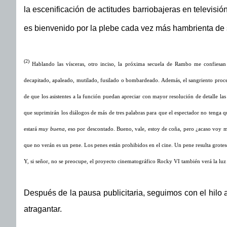
la escenificación de actitudes barriobajeras en televisi
es bienvenido por la plebe cada vez más hambrienta de
(2)
Hablando las vísceras, otro inciso, la próxima secuela de Rambo me confiesan
decapitado, apaleado, mutilado, fusilado o bombardeado. Además, el sangriento proces
de que los asistentes a la función puedan apreciar con mayor resolución de detalle las
que suprimirán los diálogos de más de tres palabras para que el espectador no tenga q
estará
muy buena
, eso por descontado. Bueno, vale, estoy de coña, pero ¿acaso voy 
que no verán es un pene. Los penes están prohibidos en el cine. Un pene resulta grotesc
Y, si señor, no se preocupe, el proyecto cinematográfico Rocky VI también verá la luz 
Después de la pausa publicitaria, seguimos con el hilo
atragantar.