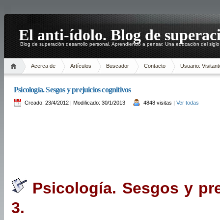
El anti-ídolo. Blog de superac
Blog de superación desarrollo personal. Aprendiendo a pensar. Una educación del siglo
Acerca de
Artículos
Buscador
Contacto
Usuario: Visitant
Psicología. Sesgos y prejuicios cognitivos
Creado: 23/4/2012 | Modificado: 30/1/2013
4848 visitas |
Ver todas
Psicología. Sesgos y pre
3.