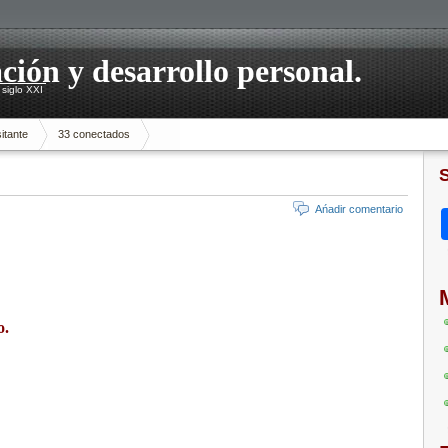
ación y desarrollo personal.
siglo XXI
itante
33 conectados
Ańadir comentario
o.