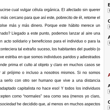
E
cirse cual vulgar célula orgánica. El afectado sin querer
 más cercano para que así este, pobrecito de él, retome el
C
olse más y más dinero. Porque este hábito merece un
ado? Llegado a este punto, podemos lanzar al aire una
A
n acto solidario y beneficioso para el individuo o para la
onteciera tal extraño suceso, los habitantes del pueblo (o
ave estriba en que somos individuos paridos y adiestrados
nde prima el culto al objeto y claro en muchos casos se
r al prójimo o incluso a nosotros mismos. Si no somos
A
 a serlo con otro ser humano que vive a una distancia
A
adaptado capitalista no hace eso! Y todos los individuos
cepten como “normales” sea como sea (menos yo claro,
C
sociedad
he decidido que, al menos en muchos aspectos