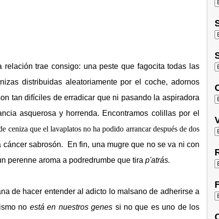
S
S
relación trae consigo: una peste que fagocita todas las
nizas distribuidas aleatoriamente por el coche, adornos
O
on tan difíciles de erradicar que ni pasando la aspiradora
ncia asquerosa y horrenda. Encontramos colillas por el
V
 de ceniza que el lavaplatos no ha podido arrancar después de dos
 a cáncer sabrosón. En fin, una mugre que no se va ni con
R
y un perenne aroma a podredrumbe que tira
p'atrás.
F
na de hacer entender al adicto lo malsano de adherirse a
mismo no
está en nuestros genes
si no que es uno de los
C