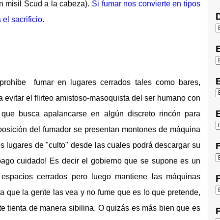
un misil Scud a la cabeza).
Si fumar nos convierte en tipos
D
l sacrificio.
E
prohíbe fumar en lugares cerrados tales como bares,
 evitar el flirteo amistoso-masoquista del ser humano con
E
 que busca apalancarse en algún discreto rincón para
sposición del fumador se presentan montones de máquina
s lugares de "culto" desde las cuales podrá descargar su
F
 pago cuidado! Es decir el gobierno que se supone es un
 espacios cerrados pero luego mantiene las máquinas
F
a que la gente las vea y no fume que es lo que pretende,
te tienta de manera sibilina. O quizás es más bien que es
P