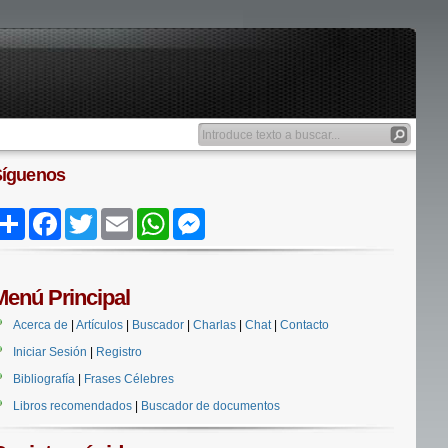
Síguenos
Share
Facebook
Twitter
Email
WhatsApp
Messenger
Menú Principal
Acerca de
|
Artículos
|
Buscador
|
Charlas
|
Chat
|
Contacto
Iniciar Sesión
|
Registro
Bibliografía
|
Frases Célebres
Libros recomendados
|
Buscador de documentos