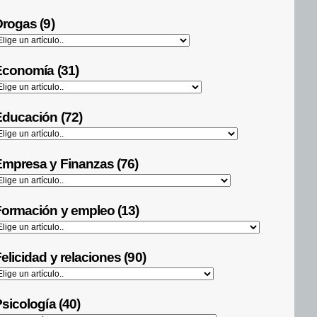
rogas (9)
Economía (31)
ducación (72)
mpresa y Finanzas (76)
ormación y empleo (13)
elicidad y relaciones (90)
sicología (40)