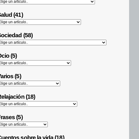
alud (41)
ociedad (58)
cio (5)
arios (5)
elajación (18)
rases (5)
uentos sobre la vida (18)