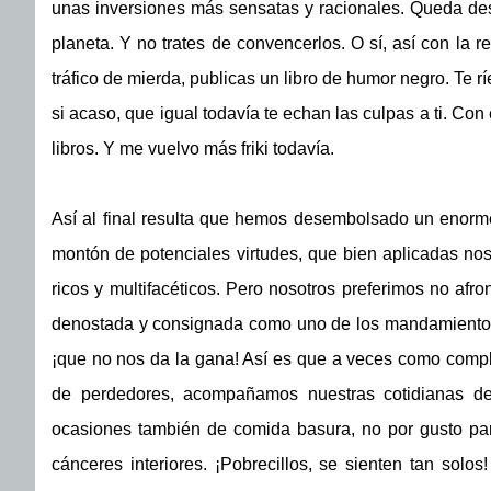
unas inversiones más sensatas y racionales. Queda des
planeta. Y no trates de convencerlos. O sí, así con la r
tráfico de mierda, publicas un libro de humor negro. Te r
si acaso, que igual todavía te echan las culpas a ti. Co
libros. Y me vuelvo más friki todavía.
Así al final resulta que hemos desembolsado un enorme
montón de potenciales virtudes, que bien aplicadas nos
ricos y multifacéticos. Pero nosotros preferimos no afron
denostada y consignada como uno de los mandamientos m
¡que no nos da la gana! Así es que a veces como comp
de perdedores, acompañamos nuestras cotidianas des
ocasiones también de comida basura, no por gusto pa
cánceres interiores. ¡Pobrecillos, se sienten tan solo