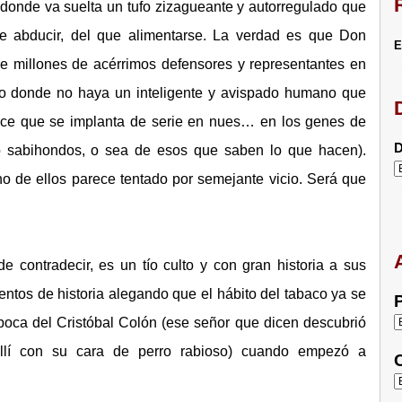
á donde va suelta un tufo zizagueante y autorregulado que
e abducir, del que alimentarse. La verdad es que Don
E
ene millones de acérrimos defensores y representantes en
do donde no haya un inteligente y avispado humano que
ece que se implanta de serie en nues… en los genes de
D
o sabihondos, o sea de esos que saben lo que hacen).
no de ellos parece tentado por semejante vicio. Será que
e contradecir, es un tío culto y con gran historia a sus
ntos de historia alegando que el hábito del tabaco ya se
P
oca del Cristóbal Colón (ese señor que dicen descubrió
llí con su cara de perro rabioso) cuando empezó a
C