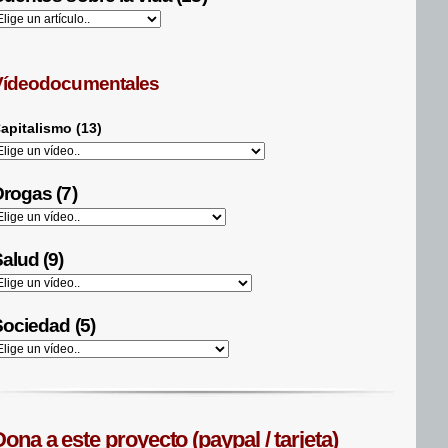
Vídeodocumentales
apitalismo (13)
rogas (7)
alud (9)
ociedad (5)
ona a este proyecto (paypal / tarjeta)