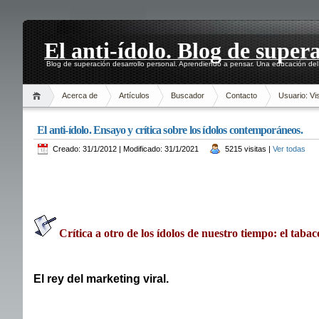
El anti-ídolo. Blog de super
Blog de superación desarrollo personal. Aprendiendo a pensar. Una educación del 
Acerca de
Artículos
Buscador
Contacto
Usuario: Vis
El anti-ídolo. Ensayo y crítica sobre los ídolos contemporáneos.
Creado: 31/1/2012 | Modificado: 31/1/2021
5215 visitas |
Ver todas
Crítica a otro de los ídolos de nuestro tiempo: el tabac
El rey del marketing viral.