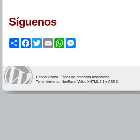
Síguenos
Share
Facebook
Twitter
Email
WhatsApp
Messenger
Gabriel Chova - Todos los derechos reservados
Tema:
Inove por NeoEase
. Valido
XHTML 1.1
y
CSS 3
.