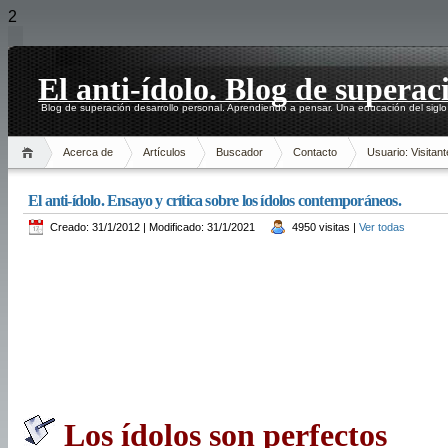
2
El anti-ídolo. Blog de superac
Blog de superación desarrollo personal. Aprendiendo a pensar. Una educación del siglo
Acerca de
Artículos
Buscador
Contacto
Usuario: Visitant
El anti-ídolo. Ensayo y crítica sobre los ídolos contemporáneos.
Creado: 31/1/2012 | Modificado: 31/1/2021
4950 visitas |
Ver todas
Los ídolos son perfectos