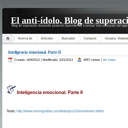
El anti-ídolo. Blog de superac
Blog de superación desarrollo personal. Aprendiendo a pensar. Una educación del siglo
Acerca de
Artículos
Buscador
Contacto
Usuario: Visitant
Inteligencia emocional. Parte II
Creado: 18/9/2012 | Modificado: 23/1/2013
4857 visitas |
Ver todas
Inteligencia emocional. Parte II
Texto:
http://www.monografias.com/trabajos10/inem/inem.shtml