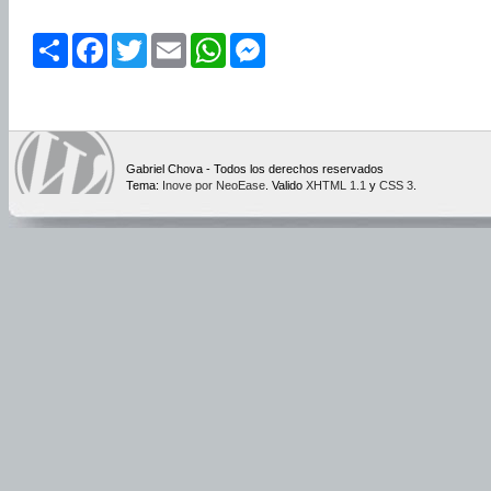
Share
Facebook
Twitter
Email
WhatsApp
Messenger
Gabriel Chova - Todos los derechos reservados
Tema:
Inove por NeoEase
. Valido
XHTML 1.1
y
CSS 3
.