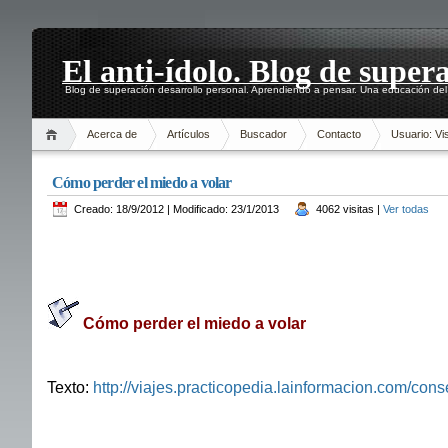
El anti-ídolo. Blog de super
Blog de superación desarrollo personal. Aprendiendo a pensar. Una educación del 
Acerca de
Artículos
Buscador
Contacto
Usuario: Vis
Cómo perder el miedo a volar
Creado: 18/9/2012 | Modificado: 23/1/2013
4062 visitas |
Ver todas
Cómo perder el miedo a volar
Texto:
http://viajes.practicopedia.lainformacion.com/con