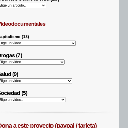
Vídeodocumentales
apitalismo (13)
rogas (7)
alud (9)
ociedad (5)
ona a este proyecto (paypal / tarjeta)