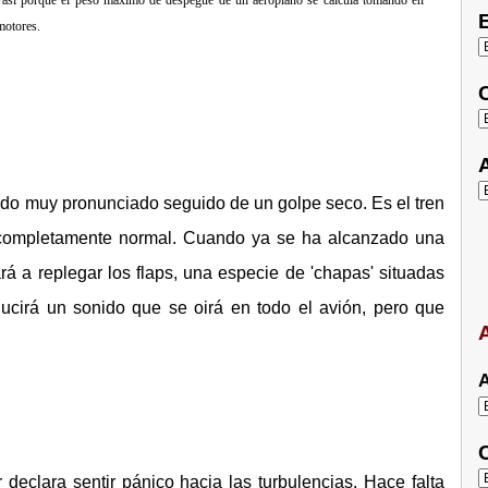
 así porque el peso máximo de despegue de un aeroplano se calcula tomando en
E
motores.
C
A
ido muy pronunciado seguido de un golpe seco. Es el tren
y completamente normal. Cuando ya se ha alcanzado una
á a replegar los flaps, una especie de 'chapas' situadas
ducirá un sonido que se oirá en todo el avión, pero que
A
A
C
eclara sentir pánico hacia las turbulencias. Hace falta