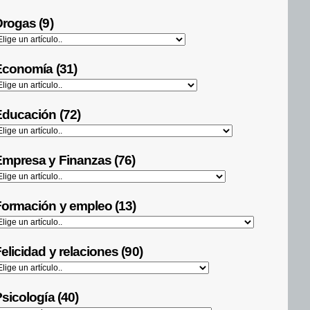
rogas (9)
Economía (31)
ducación (72)
mpresa y Finanzas (76)
ormación y empleo (13)
elicidad y relaciones (90)
sicología (40)