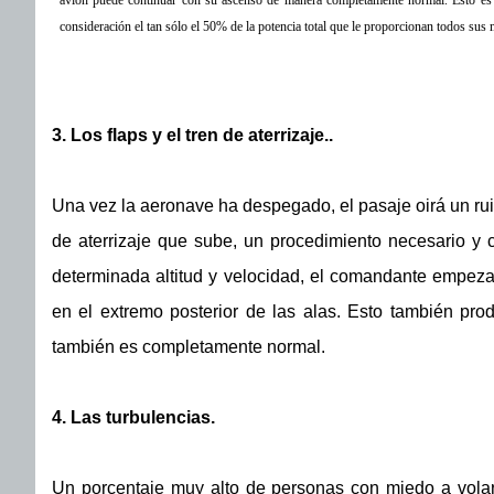
avión puede continuar con su ascenso de manera completamente normal. Esto es
consideración el tan sólo el 50% de la potencia total que le proporcionan todos sus 
3. Los flaps y el tren de aterrizaje..
Una vez la aeronave ha despegado, el pasaje oirá un ru
de aterrizaje que sube, un procedimiento necesario 
determinada altitud y velocidad, el comandante empezar
en el extremo posterior de las alas. Esto también pro
también es completamente normal.
4. Las turbulencias.
Un porcentaje muy alto de personas con miedo a volar d