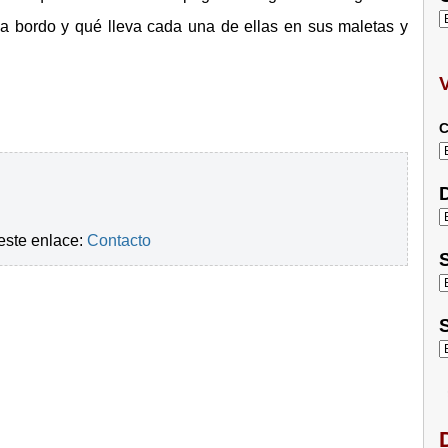
a bordo y qué lleva cada una de ellas en sus maletas y
C
D
este enlace:
Contacto
S
S
D