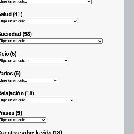
alud (41)
ociedad (58)
cio (5)
arios (5)
elajación (18)
rases (5)
uentos sobre la vida (18)