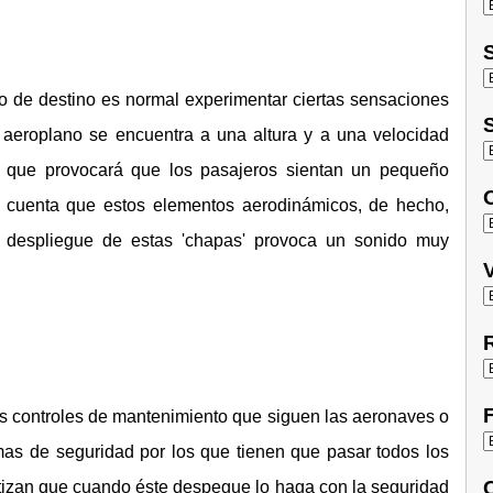
S
o de destino es normal experimentar ciertas sensaciones
S
l aeroplano se encuentra a una altura y a una velocidad
o que provocará que los pasajeros sientan un pequeño
O
n cuenta que estos elementos aerodinámicos, de hecho,
el despliegue de estas 'chapas' provoca un sonido muy
V
R
F
tos controles de mantenimiento que siguen las aeronaves o
temas de seguridad por los que tienen que pasar todos los
C
ntizan que cuando éste despegue lo haga con la seguridad