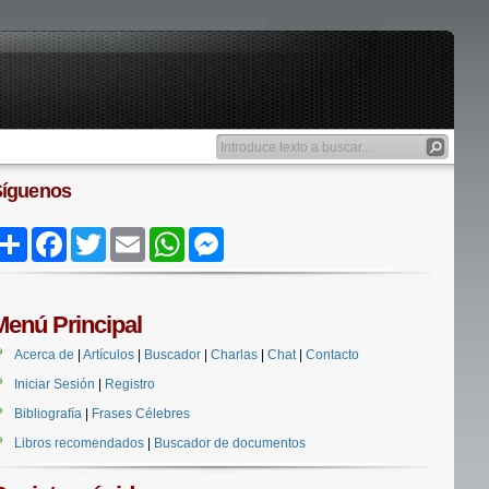
Síguenos
Share
Facebook
Twitter
Email
WhatsApp
Messenger
Menú Principal
Acerca de
|
Artículos
|
Buscador
|
Charlas
|
Chat
|
Contacto
Iniciar Sesión
|
Registro
Bibliografía
|
Frases Célebres
Libros recomendados
|
Buscador de documentos