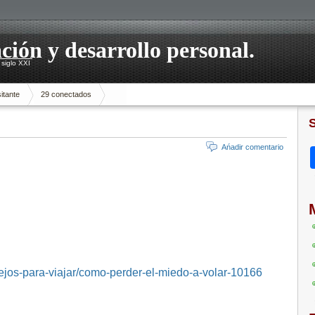
ación y desarrollo personal.
siglo XXI
itante
29 conectados
Ańadir comentario
sejos-para-viajar/como-perder-el-miedo-a-volar-10166