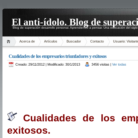
El anti-ídolo. Blog de superac
Blog de superación desarrollo personal. Aprendiendo a pensar. Una educación del siglo
Acerca de
Artículos
Buscador
Contacto
Usuario: Visitant
Cualidades de los empresarios triunfadores y exitosos
Creado: 29/11/2012 | Modificado: 30/1/2013
3456 visitas |
Ver todas
Cualidades de los empr
exitosos.