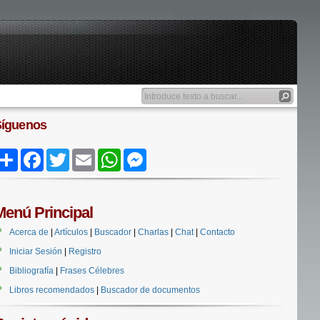
Síguenos
Share
Facebook
Twitter
Email
WhatsApp
Messenger
Menú Principal
Acerca de
|
Artículos
|
Buscador
|
Charlas
|
Chat
|
Contacto
Iniciar Sesión
|
Registro
Bibliografía
|
Frases Célebres
Libros recomendados
|
Buscador de documentos