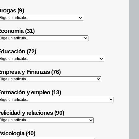
rogas (9)
Economía (31)
ducación (72)
mpresa y Finanzas (76)
ormación y empleo (13)
elicidad y relaciones (90)
sicología (40)