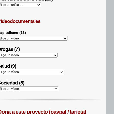
Vídeodocumentales
apitalismo (13)
rogas (7)
alud (9)
ociedad (5)
ona a este proyecto (paypal / tarjeta)