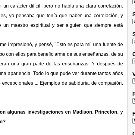
un carácter difícil, pero no había una clara correlación.
S
es, yo pensaba que tenía que haber una correlación, y
 un maestro espiritual y ser alguien que siempre está
S
me impresionó, y pensé, "Esto es para mí, una fuente de
O
empo con ellos para beneficiarme de sus enseñanzas, de su
 eran una gran parte de las enseñanzas. Y después de
na apariencia. Todo lo que pude ver durante tantos años
V
excepcionales ... Ejemplos de sabiduría, de compasión,
R
con algunas investigaciones en Madison, Princeton, y
F
lo?
C