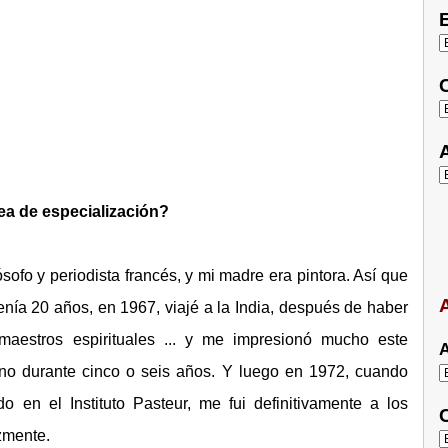
E
C
A
ea de especialización?
sofo y periodista francés, y mi madre era pintora. Así que
A
tenía 20 años, en 1967, viajé a la India, después de haber
aestros espirituales ... y me impresionó mucho este
A
no durante cinco o seis años. Y luego en 1972, cuando
 en el Instituto Pasteur, me fui definitivamente a los
C
izmente.