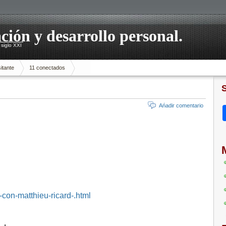
ación y desarrollo personal.
siglo XXI
itante
11 conectados
Ańadir comentario
-con-matthieu-ricard-.html