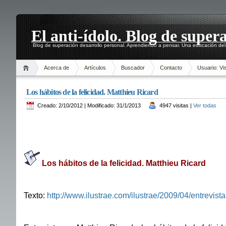
El anti-ídolo. Blog de super
Blog de superación desarrollo personal. Aprendiendo a pensar. Una educación del 
Acerca de
Artículos
Buscador
Contacto
Usuario: Vis
Los hábitos de la felicidad. Matthieu Ricard
Creado: 2/10/2012 | Modificado: 31/1/2013
4947 visitas |
Ver todas
Los hábitos de la felicidad. Matthieu Ricard
Texto:
http://www.ilustrae.com/ilustrae/2009/04/entrevista