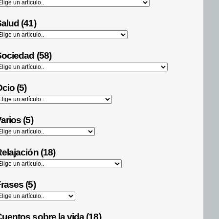
alud (41)
ociedad (58)
cio (5)
arios (5)
elajación (18)
rases (5)
uentos sobre la vida (18)