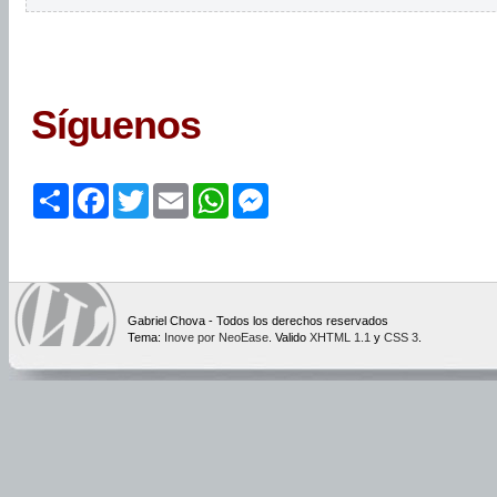
Síguenos
Share
Facebook
Twitter
Email
WhatsApp
Messenger
Gabriel Chova - Todos los derechos reservados
Tema:
Inove por NeoEase
. Valido
XHTML 1.1
y
CSS 3
.