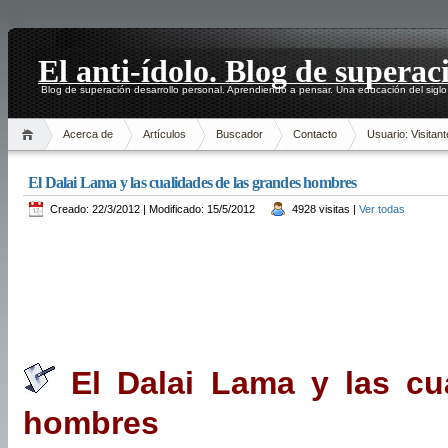
El anti-ídolo. Blog de superac
Blog de superación desarrollo personal. Aprendiendo a pensar. Una educación del siglo
Acerca de
Artículos
Buscador
Contacto
Usuario: Visitant
El Dalai Lama y las cualidades de las grandes hombres
Creado: 22/3/2012 | Modificado: 15/5/2012
4928 visitas |
Ver todas
El Dalai Lama y las cu
hombres