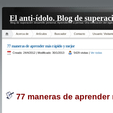
El anti-ídolo. Blog de superac
Blog de superación desarrollo personal. Aprendiendo a pensar. Una educación del siglo
Acerca de
Artículos
Buscador
Contacto
Usuario: Visitant
77 maneras de aprender más rápido y mejor
Creado: 24/4/2012 | Modificado: 30/1/2013
5429 visitas |
Ver todas
77 maneras de aprender 