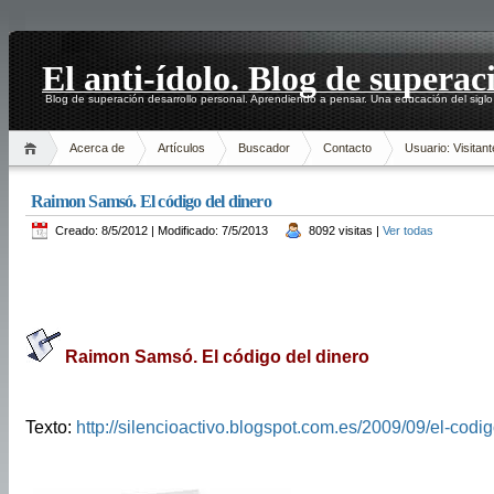
El anti-ídolo. Blog de superac
Blog de superación desarrollo personal. Aprendiendo a pensar. Una educación del siglo
Acerca de
Artículos
Buscador
Contacto
Usuario: Visitant
Raimon Samsó. El código del dinero
Creado: 8/5/2012 | Modificado: 7/5/2013
8092 visitas |
Ver todas
Raimon Samsó. El código del dinero
Texto:
http://silencioactivo.blogspot.com.es/2009/09/el-codig