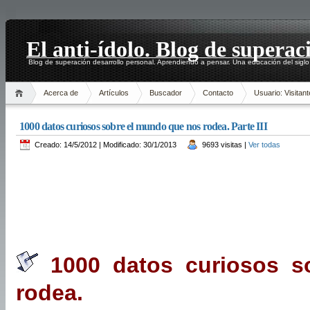
El anti-ídolo. Blog de superac
Blog de superación desarrollo personal. Aprendiendo a pensar. Una educación del siglo
Acerca de
Artículos
Buscador
Contacto
Usuario: Visitant
1000 datos curiosos sobre el mundo que nos rodea. Parte III
Creado: 14/5/2012 | Modificado: 30/1/2013
9693 visitas |
Ver todas
1000 datos curiosos s
rodea.