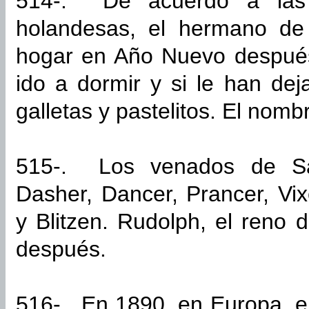
514-. De acuerdo a las t
holandesas, el hermano de 
hogar en Año Nuevo después
ido a dormir y si le han dej
galletas y pastelitos. El nomb
515-. Los venados de Sa
Dasher, Dancer, Prancer, Vi
y Blitzen. Rudolph, el reno d
después.
516-. En 1890. en Europa, e