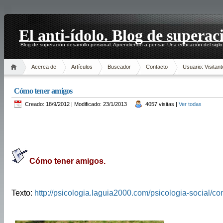
El anti-ídolo. Blog de superac
Blog de superación desarrollo personal. Aprendiendo a pensar. Una educación del siglo
Acerca de
Artículos
Buscador
Contacto
Usuario: Visitant
Cómo tener amigos
Creado: 18/9/2012 | Modificado: 23/1/2013
4057 visitas |
Ver todas
Cómo tener amigos.
Texto:
http://psicologia.laguia2000.com/psicologia-social/c