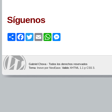
Síguenos
Share
Facebook
Twitter
Email
WhatsApp
Messenger
Gabriel Chova - Todos los derechos reservados
Tema:
Inove por NeoEase
. Valido
XHTML 1.1
y
CSS 3
.