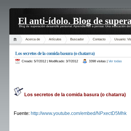
El anti-ídolo. Blog de super
Blog de superación desarrollo personal. Aprendiendo a pensar. Una educación del 
Acerca de
Artículos
Buscador
Contacto
Usuario: Vis
Los secretos de la comida basura (o chatarra)
Creado: 5/7/2012 | Modificado: 3/7/2012
3398 visitas |
Ver todas
Los secretos de la comida basura (o chatarra)
Fuente:
http://www.youtube.com/embed/NPxectD5Mhk