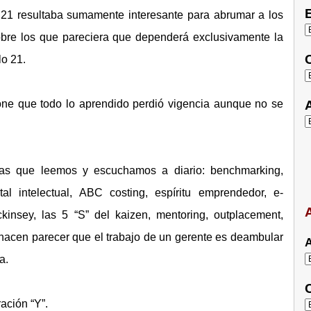
E
 21 resultaba sumamente interesante para abrumar a los
bre los que pareciera que dependerá exclusivamente la
C
lo 21.
ne que todo lo aprendido perdió vigencia aunque no se
A
as que leemos y escuchamos a diario: benchmarking,
l intelectual, ABC costing, espíritu emprendedor, e-
A
kinsey, las 5 “S” del kaizen, mentoring, outplacement,
e hacen parecer que el trabajo de un gerente es deambular
A
a.
C
ación “Y”.