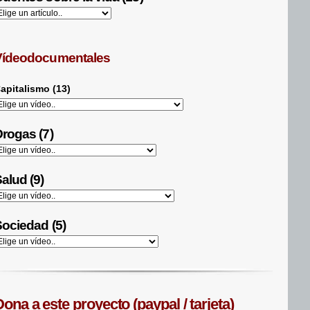
Vídeodocumentales
apitalismo (13)
rogas (7)
alud (9)
ociedad (5)
ona a este proyecto (paypal / tarjeta)