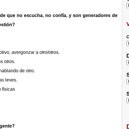
 de que no escucha, no confía, y son generadores de
estión?
C
tivo, avergonzar a otro/otros.
D
s otros.
 hablando de otro.
S
as leves.
 físicas
S
D
 gente?