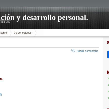
ación y desarrollo personal.
siglo XXI
itante
39 conectados
Ańadir comentario
s.
m