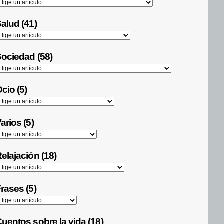
alud (41)
ociedad (58)
cio (5)
arios (5)
elajación (18)
rases (5)
uentos sobre la vida (18)