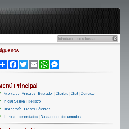
Síguenos
Share
Facebook
Twitter
Email
WhatsApp
Messenger
Menú Principal
Acerca de
|
Artículos
|
Buscador
|
Charlas
|
Chat
|
Contacto
Iniciar Sesión
|
Registro
Bibliografía
|
Frases Célebres
Libros recomendados
|
Buscador de documentos