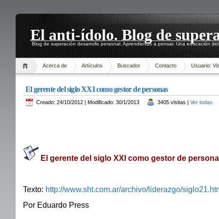
El anti-ídolo. Blog de super
Blog de superación desarrollo personal. Aprendiendo a pensar. Una educación del 
Acerca de
Artículos
Buscador
Contacto
Usuario: Vis
El gerente del siglo XXI como gestor de personas
Creado: 24/10/2012 | Modificado: 30/1/2013
3405 visitas |
Ver todas
El gerente del siglo XXI como gestor de persona
Texto:
http://www.sht.com.ar/archivo/liderazgo/siglo21.ht
Por Eduardo Press