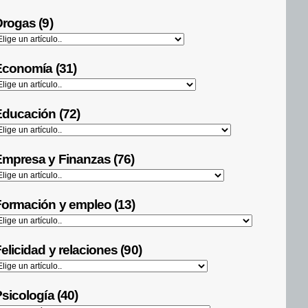
rogas (9)
Economía (31)
ducación (72)
mpresa y Finanzas (76)
ormación y empleo (13)
elicidad y relaciones (90)
sicología (40)