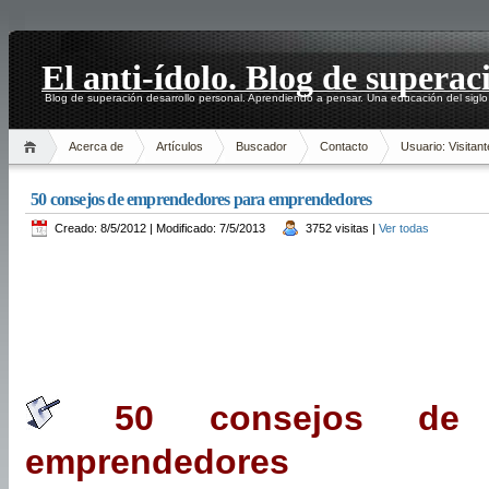
El anti-ídolo. Blog de superac
Blog de superación desarrollo personal. Aprendiendo a pensar. Una educación del siglo
Acerca de
Artículos
Buscador
Contacto
Usuario: Visitant
50 consejos de emprendedores para emprendedores
Creado: 8/5/2012 | Modificado: 7/5/2013
3752 visitas |
Ver todas
50 consejos de e
emprendedores