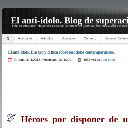
El anti-ídolo. Blog de superac
Blog de superación desarrollo personal. Aprendiendo a pensar. Una educación del siglo
Acerca de
Artículos
Buscador
Contacto
Usuario: Visitant
El anti-ídolo. Ensayo y crítica sobre los ídolos contemporáneos.
Creado: 31/1/2012 | Modificado: 31/1/2021
3837 visitas |
Ver todas
Héroes por disponer de u