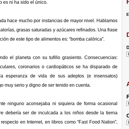
es ni ha sido el único.
E
ñada hace mucho por instancias de mayor nivel. Hablamos
alorías, grasas saturadas y azúcares refinados. Una frase
ión de este tipo de alimentos es: “bomba calórica”.
D
o el planeta con su tufillo grasiento. Consecuencias:
ulares, coronarios o cardiopáticos se ha disparado de
la esperanza de vida de sus adeptos (e insensatos)
o muy serio y digno de ser tenido en cuenta.
P
ente ninguno aconsejaba ni siquiera de forma ocasional
e debería ser de inculcada a los niños desde la tierna
C
respecto en Internet, en libros como “Fast Food Nation”,