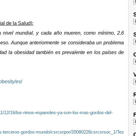
S
l de la Salud):
 nivel mundial, y cada año mueren, como mínimo, 2,6
S
peso. Aunque anteriormente se consideraba un problema
idad la obesidad también es prevalente en los países de
O
V
obesity/es/
R
2011/12/16/los-ninos-espanoles-ya-son-los-mas-gordos-del-
F
les-terceros-gordos-mundo/csrcsrpor/20080228csrcsrsoc_1/Tes
C