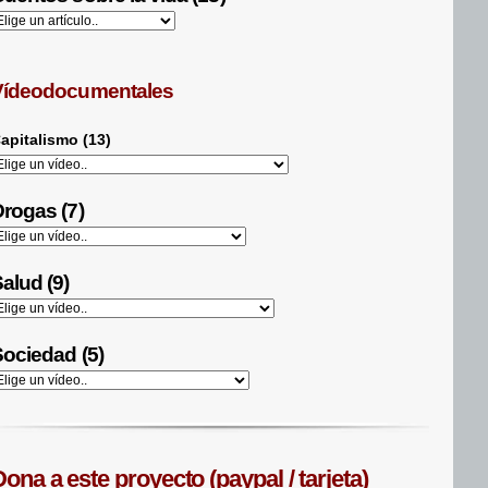
Vídeodocumentales
apitalismo (13)
rogas (7)
alud (9)
ociedad (5)
ona a este proyecto (paypal / tarjeta)