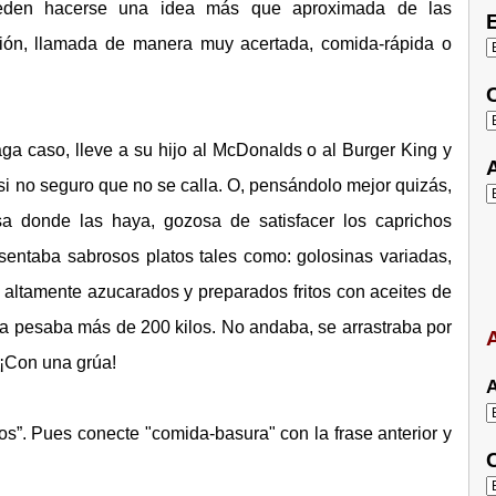
ueden hacerse una idea más que aproximada de las
E
ción, llamada de manera muy acertada, comida-rápida o
C
a caso, lleve a su hijo al McDonalds o al Burger King y
A
a, si no seguro que no se calla. O, pensándolo mejor quizás,
sa donde las haya, gozosa de satisfacer los caprichos
esentaba sabrosos platos tales como: golosinas variadas,
 altamente azucarados y preparados fritos con aceites de
a pesaba más de 200 kilos. No andaba, se arrastraba por
A
 ¡Con una grúa!
A
”. Pues conecte "comida-basura" con la frase anterior y
C