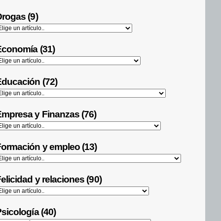
rogas (9)
Economía (31)
ducación (72)
mpresa y Finanzas (76)
ormación y empleo (13)
elicidad y relaciones (90)
sicología (40)