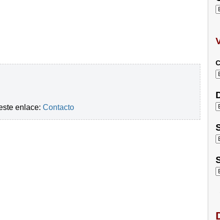
C
D
este enlace:
Contacto
S
S
D