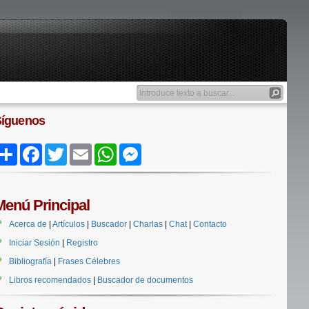
Síguenos
Share
Facebook
Twitter
Email
WhatsApp
Messenger
Menú Principal
Acerca de
|
Artículos
|
Buscador
|
Charlas
|
Chat
|
Contacto
Iniciar Sesión
|
Registro
Bibliografía
|
Frases Célebres
Libros recomendados
|
Buscador de documentos