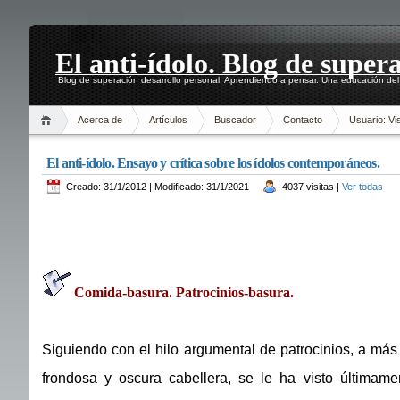
El anti-ídolo. Blog de super
Blog de superación desarrollo personal. Aprendiendo a pensar. Una educación del 
Acerca de
Artículos
Buscador
Contacto
Usuario: Vis
El anti-ídolo. Ensayo y crítica sobre los ídolos contemporáneos.
Creado: 31/1/2012 | Modificado: 31/1/2021
4037 visitas |
Ver todas
Comida-basura. Patrocinios-basura.
Siguiendo con el hilo argumental de patrocinios, a más
frondosa y oscura cabellera, se le ha visto últimame