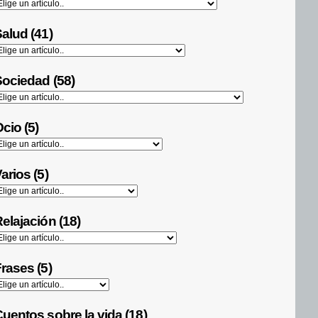
alud (41)
ociedad (58)
cio (5)
arios (5)
elajación (18)
rases (5)
uentos sobre la vida (18)