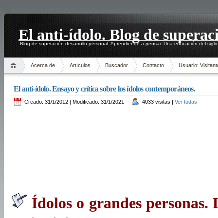
El anti-ídolo. Blog de superac
Blog de superación desarrollo personal. Aprendiendo a pensar. Una educación del siglo
Acerca de
Artículos
Buscador
Contacto
Usuario: Visitant
El anti-ídolo. Ensayo y crítica sobre los ídolos contemporáneos.
Creado: 31/1/2012 | Modificado: 31/1/2021
4033 visitas |
Ver todas
Ídolos o grandes personas. 