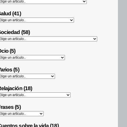
alud (41)
ociedad (58)
cio (5)
arios (5)
elajación (18)
rases (5)
uentos sobre la vida (18)