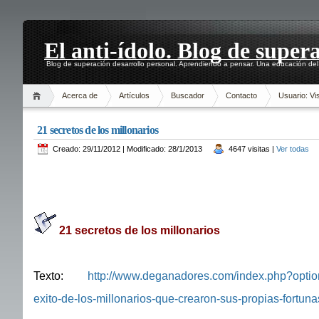
El anti-ídolo. Blog de super
Blog de superación desarrollo personal. Aprendiendo a pensar. Una educación del 
Acerca de
Artículos
Buscador
Contacto
Usuario: Vis
21 secretos de los millonarios
Creado: 29/11/2012 | Modificado: 28/1/2013
4647 visitas |
Ver todas
21 secretos de los millonarios
Texto:
http://www.deganadores.com/index.php?optio
exito-de-los-millonarios-que-crearon-sus-propias-fortun