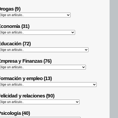
rogas (9)
Economía (31)
ducación (72)
mpresa y Finanzas (76)
ormación y empleo (13)
elicidad y relaciones (90)
sicología (40)