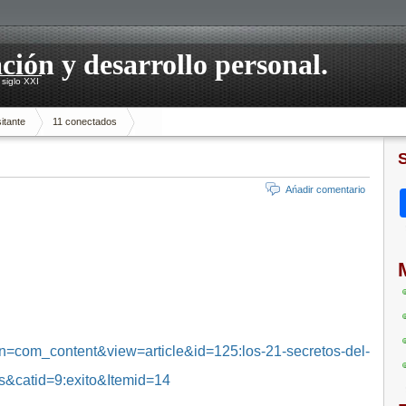
ación y desarrollo personal.
siglo XXI
itante
11 conectados
Ańadir comentario
n=com_content&view=article&id=125:los-21-secretos-del-
as&catid=9:exito&Itemid=14