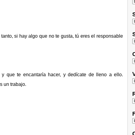
S
S
tanto, si hay algo que no te gusta, tú eres el responsable
O
V
 y que te encantaría hacer, y dedícate de lleno a ello.
s un trabajo.
R
F
C