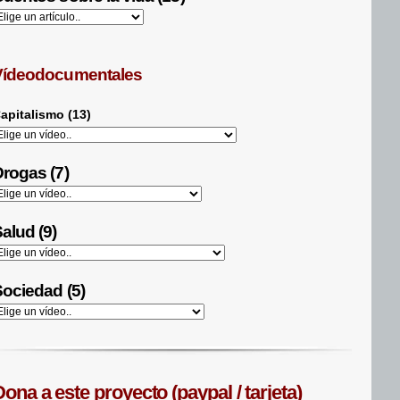
Vídeodocumentales
apitalismo (13)
rogas (7)
alud (9)
ociedad (5)
ona a este proyecto (paypal / tarjeta)