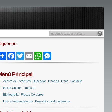
Síguenos
Share
Facebook
Twitter
Email
WhatsApp
Messenger
Menú Principal
Acerca de
|
Artículos
|
Buscador
|
Charlas
|
Chat
|
Contacto
Iniciar Sesión
|
Registro
Bibliografía
|
Frases Célebres
Libros recomendados
|
Buscador de documentos