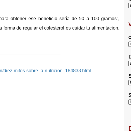
para obtener ese beneficio sería de 50 a 100 gramos”,
 forma de regular el colesterol es cuidar tu alimentación,
C
D
ion/diez-mitos-sobre-la-nutricion_184833.html
S
S
D