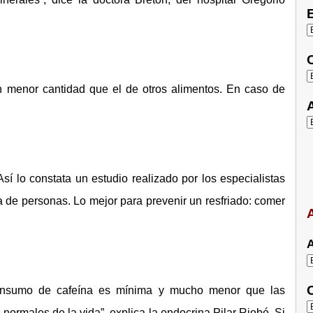
E
C
n menor cantidad que el de otros alimentos. En caso de
A
sí lo constata un estudio realizado por los especialistas
 de personas. Lo mejor para prevenir un resfriado: comer
A
A
C
 consumo de cafeína es mínima y mucho menor que las
normales de la vida”, explica la endocrina Pilar Riobó. Si