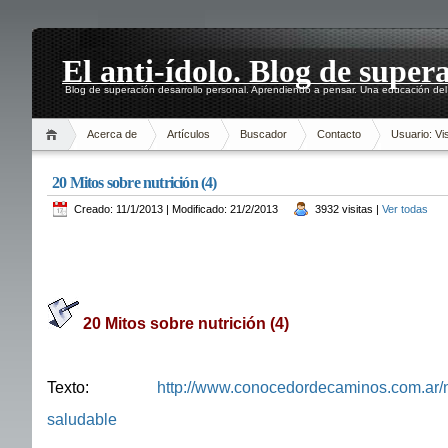
El anti-ídolo. Blog de super
Blog de superación desarrollo personal. Aprendiendo a pensar. Una educación del 
Acerca de
Artículos
Buscador
Contacto
Usuario: Vis
20 Mitos sobre nutrición (4)
Creado: 11/1/2013 | Modificado: 21/2/2013
3932 visitas |
Ver todas
20 Mitos sobre nutrición (4)
Texto:
http://www.conocedordecaminos.com.ar/nu
saludable