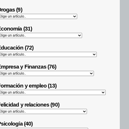
rogas (9)
Economía (31)
ducación (72)
mpresa y Finanzas (76)
ormación y empleo (13)
elicidad y relaciones (90)
sicología (40)