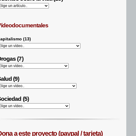
Vídeodocumentales
apitalismo (13)
rogas (7)
alud (9)
ociedad (5)
ona a este proyecto (paypal / tarjeta)