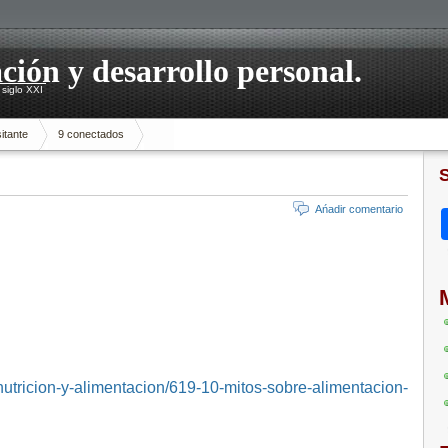
ación y desarrollo personal.
siglo XXI
itante
9 conectados
Ańadir comentario
tricion-y-alimentacion/619-10-mitos-sobre-alimentacion-