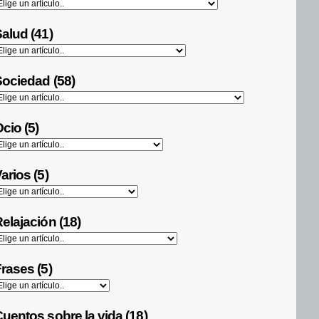
alud (41)
ociedad (58)
cio (5)
arios (5)
elajación (18)
rases (5)
uentos sobre la vida (18)