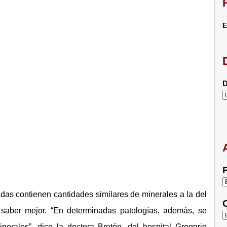
E
D
P
as contienen cantidades similares de minerales a la del
C
saber mejor. “En determinadas patologías, además, se
rales”, dice la doctora Bretón, del hospital Gregorio