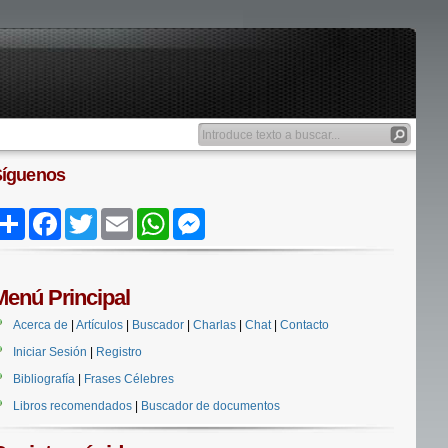
Síguenos
Share
Facebook
Twitter
Email
WhatsApp
Messenger
Menú Principal
Acerca de
|
Artículos
|
Buscador
|
Charlas
|
Chat
|
Contacto
Iniciar Sesión
|
Registro
Bibliografía
|
Frases Célebres
Libros recomendados
|
Buscador de documentos