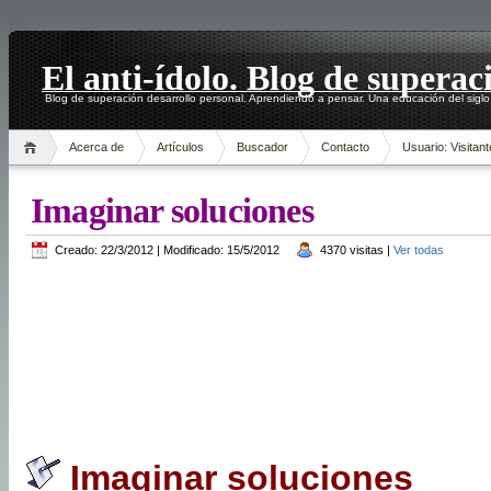
El anti-ídolo. Blog de superac
Blog de superación desarrollo personal. Aprendiendo a pensar. Una educación del siglo
Acerca de
Artículos
Buscador
Contacto
Usuario: Visitant
Imaginar soluciones
Creado: 22/3/2012 | Modificado: 15/5/2012
4370 visitas |
Ver todas
Imaginar soluciones