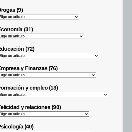
rogas (9)
Economía (31)
ducación (72)
mpresa y Finanzas (76)
ormación y empleo (13)
elicidad y relaciones (90)
sicología (40)