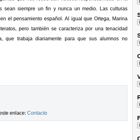
s sean siempre un fin y nunca un medio. Las culturas
S
 en el pensamiento español. Al igual que Ortega, Marina
literatos, pero también se caracteriza por una tenacidad
S
la, que trabaja diariamente para que sus alumnos no
O
V
R
este enlace:
Contacto
F
C