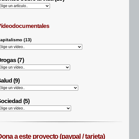
Vídeodocumentales
apitalismo (13)
rogas (7)
alud (9)
ociedad (5)
ona a este proyecto (paypal / tarjeta)