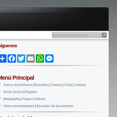
Síguenos
Share
Facebook
Twitter
Email
WhatsApp
Messenger
Menú Principal
Acerca de
|
Artículos
|
Buscador
|
Charlas
|
Chat
|
Contacto
Iniciar Sesión
|
Registro
Bibliografía
|
Frases Célebres
Libros recomendados
|
Buscador de documentos