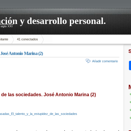
ación y desarrollo personal.
siglo XXI
itante
41 conectados
s. José Antonio Marina (2)
Ańadir comentario
z de las sociedades. José Antonio Marina (2)
casadas_El_talento_y_la_estupidez_de_las_sociedades