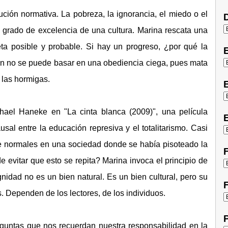
ión normativa. La pobreza, la ignorancia, el miedo o el
D
grado de excelencia de una cultura. Marina rescata una
a posible y probable. Si hay un progreso, ¿por qué la
ón no se puede basar en una obediencia ciega, pues mata
 las hormigas.
E
hael Haneke en "La cinta blanca (2009)", una película
E
al entre la educación represiva y el totalitarismo. Casi
e normales en una sociedad donde se había pisoteado la
F
 evitar que esto se repita? Marina invoca el principio de
idad no es un bien natural. Es un bien cultural, pero su
F
. Dependen de los lectores, de los individuos.
P
guntas que nos recuerdan nuestra responsabilidad en la