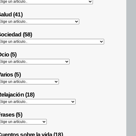
alud (41)
ociedad (58)
cio (5)
arios (5)
elajación (18)
rases (5)
uentos sobre la vida (18)