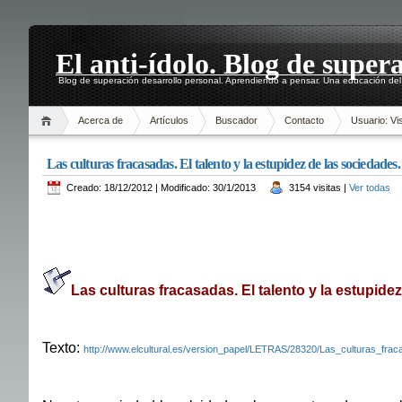
El anti-ídolo. Blog de super
Blog de superación desarrollo personal. Aprendiendo a pensar. Una educación del 
Acerca de
Artículos
Buscador
Contacto
Usuario: Vis
Las culturas fracasadas. El talento y la estupidez de las sociedade
Creado: 18/12/2012 | Modificado: 30/1/2013
3154 visitas |
Ver todas
Las culturas fracasadas. El talento y la estupide
Texto:
http://www.elcultural.es/version_papel/LETRAS/28320/Las_culturas_fra