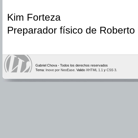
Kim Forteza
Preparador físico de Roberto
Gabriel Chova - Todos los derechos reservados
Tema:
Inove por NeoEase
. Valido
XHTML 1.1
y
CSS 3
.