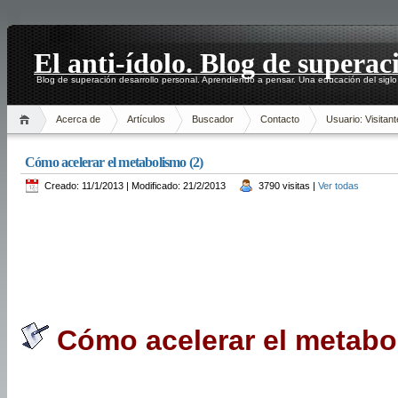
El anti-ídolo. Blog de superac
Blog de superación desarrollo personal. Aprendiendo a pensar. Una educación del siglo
Acerca de
Artículos
Buscador
Contacto
Usuario: Visitant
Cómo acelerar el metabolismo (2)
Creado: 11/1/2013 | Modificado: 21/2/2013
3790 visitas |
Ver todas
Cómo acelerar el metabo