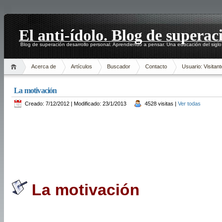
El anti-ídolo. Blog de superac
Blog de superación desarrollo personal. Aprendiendo a pensar. Una educación del siglo
Acerca de
Artículos
Buscador
Contacto
Usuario: Visitant
La motivación
Creado: 7/12/2012 | Modificado: 23/1/2013
4528 visitas |
Ver todas
La motivación