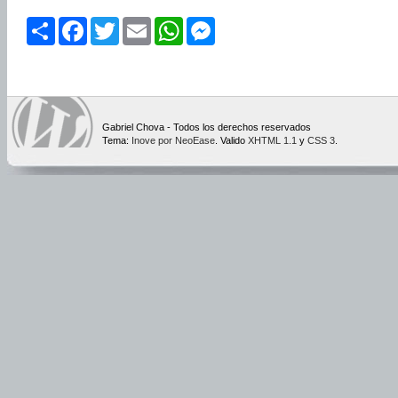
Share
Facebook
Twitter
Email
WhatsApp
Messenger
Gabriel Chova - Todos los derechos reservados
Tema:
Inove por NeoEase
. Valido
XHTML 1.1
y
CSS 3
.