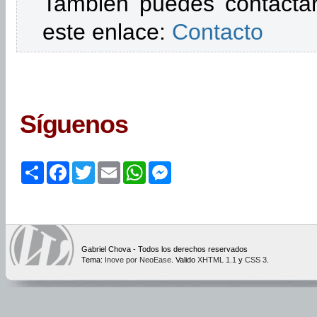
También puedes contactar
este enlace:
Contacto
Síguenos
Share
Facebook
Twitter
Email
WhatsApp
Messenger
Gabriel Chova - Todos los derechos reservados
Tema:
Inove por NeoEase
. Valido
XHTML 1.1
y
CSS 3
.