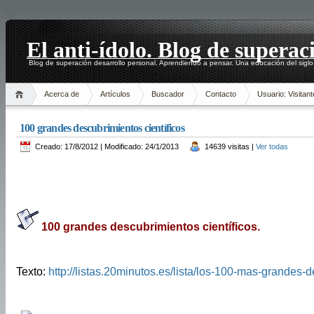
El anti-ídolo. Blog de superac
Blog de superación desarrollo personal. Aprendiendo a pensar. Una educación del siglo
Acerca de
Artículos
Buscador
Contacto
Usuario: Visitant
100 grandes descubrimientos científicos
Creado: 17/8/2012 | Modificado: 24/1/2013
14639 visitas |
Ver todas
100 grandes descubrimientos científicos.
Texto:
http://listas.20minutos.es/lista/los-100-mas-grandes-d