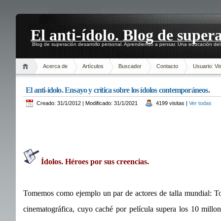
El anti-ídolo. Blog de super
Blog de superación desarrollo personal. Aprendiendo a pensar. Una educación del 
Acerca de
Artículos
Buscador
Contacto
Usuario: Vis
El anti-ídolo. Ensayo y crítica sobre los ídolos contemporáneos.
Creado: 31/1/2012 | Modificado: 31/1/2021
4199 visitas |
Ver todas
Ídolos. Héroes por sus creencias.
Tomemos como ejemplo un par de actores de talla mundial: Tom
cinematográfica, cuyo caché por película supera los 10 millo