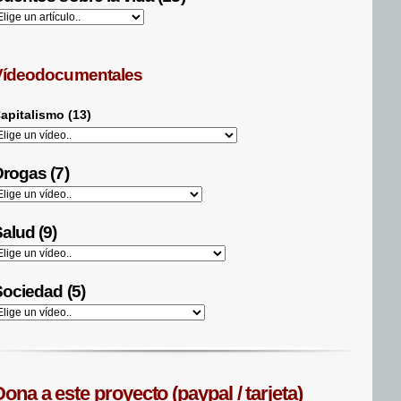
Vídeodocumentales
apitalismo (13)
rogas (7)
alud (9)
ociedad (5)
ona a este proyecto (paypal / tarjeta)