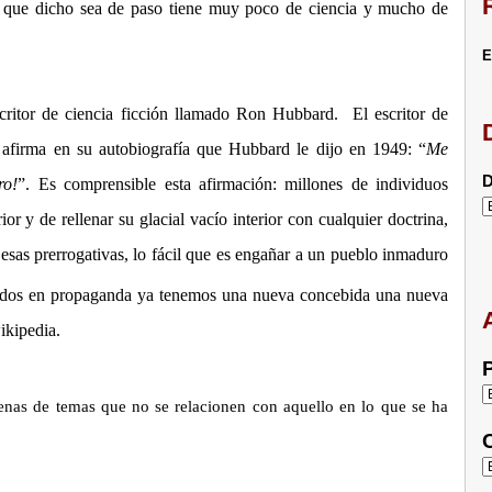
a, que dicho sea de paso tiene muy poco de ciencia y mucho de
E
scritor de ciencia ficción llamado Ron Hubbard. El escritor de
 afirma en su autobiografía que Hubbard le dijo en 1949: “
Me
D
ro!
”. Es comprensible esta afirmación: millones de individuos
or y de rellenar su glacial vacío interior con cualquier doctrina,
sas prerrogativas, lo fácil que es engañar a un pueblo inmaduro
rtidos en propaganda ya tenemos una nueva concebida una nueva
ikipedia.
P
cenas de temas que no se relacionen con aquello en lo que se ha
C