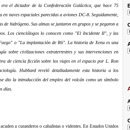
E
 era el dictador de la Confederación Galáctica, que hace 75
rra en naves espaciales parecidas a aviones DC-8. Seguidamente,
as de hidrógeno. Sus almas se juntaron en grupos y se pegaron a
C
gos. Los cienciólogos lo conocen como "El Incidente II", y las
Fuego" o "La implantación de R6". La historia de Xenu es una
A
a sobre civilizaciones extraterrestres y sus intervenciones en
ra de ciencia ficción sobre los viajes en el espacio por L. Ron
nciología. Hubbard reveló detalladamente esta historia a los
u se dio la introducción del empleo del volcán como un símbolo
A
s días.
A
C
 acuden a curanderos o cabalistas o videntes. En Estados Unidos