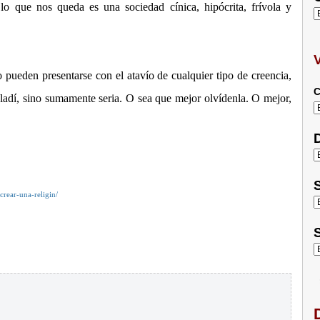
 lo que nos queda es una sociedad cínica, hipócrita, frívola y
 pueden presentarse con el atavío de cualquier tipo de creencia,
C
aladí, sino sumamente seria. O sea que mejor olvídenla. O mejor,
D
S
rear-una-religin/
S
D