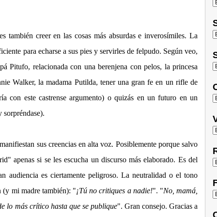
S
s también creer en las cosas más absurdas e inverosímiles. La
iciente para echarse a sus pies y servirles de felpudo. Según veo,
S
pá Pitufo, relacionada con una berenjena con pelos, la princesa
ie Walker, la madama Putilda, tener una gran fe en un rifle de
O
ía con este castrense argumento) o quizás en un futuro en un
 sorpréndase).
V
anifiestan sus creencias en alta voz. Posiblemente porque salvo
R
rid" apenas si se les escucha un discurso más elaborado. Es del
an audiencia es ciertamente peligroso. La neutralidad o el tono
F
n (y mi madre también): "
¡Tú no critiques a nadie!
". "
No, mamá,
e lo más crítico hasta que se publique
". Gran consejo. Gracias a
C