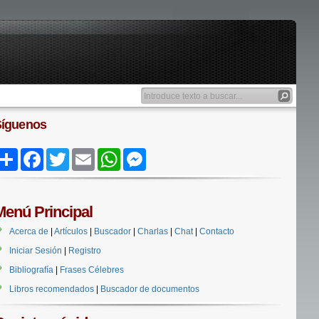
Síguenos
Share
Facebook
Twitter
Email
WhatsApp
Messenger
Menú Principal
Acerca de
|
Artículos
|
Buscador
|
Charlas
|
Chat
|
Contacto
Iniciar Sesión
|
Registro
Bibliografía
|
Frases Célebres
Libros recomendados
|
Buscador de documentos