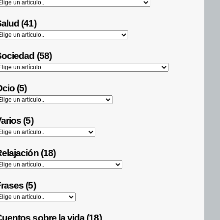
alud (41)
ociedad (58)
cio (5)
arios (5)
elajación (18)
rases (5)
uentos sobre la vida (18)