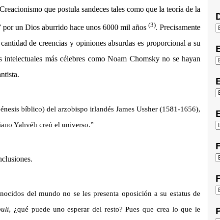
reacionismo que postula sandeces tales como que la teoría de la
D
(3)
o” por un Dios aburrido hace unos 6000 mil años
. Precisamente
la cantidad de creencias y opiniones absurdas es proporcional a su
sus intelectuales más célebres como Noam Chomsky no se hayan
ntista.
E
Génesis bíblico) del arzobispo irlandés James Ussher (1581-1656),
E
tiano Yahvéh creó el universo.”
F
nclusiones.
F
nocidos del mundo no se les presenta oposición a su estatus de
uli
, ¿qué puede uno esperar del resto? Pues que crea lo que le
P