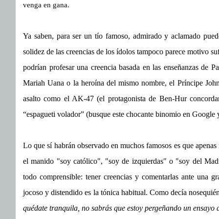
venga en gana.
Ya saben, para ser un tío famoso, admirado y aclamado puede
solidez de las creencias de los ídolos tampoco parece motivo suf
podrían profesar una creencia basada en las enseñanzas de Pa
Mariah Uana o la heroína del mismo nombre, el Príncipe Johnn
asalto como el AK-47 (el protagonista de Ben-Hur concordar
“espagueti volador” (busque este chocante binomio en Google y
Lo que sí habrán observado en muchos famosos es que apenas m
el manido "soy católico", "soy de izquierdas" o "soy del Mad
todo comprensible: tener creencias y comentarlas ante una gr
jocoso y distendido es la tónica habitual. Como decía nosequié
quédate tranquila, no sabrás que estoy pergeñando un ensayo d