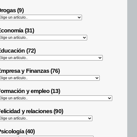
rogas (9)
Economía (31)
ducación (72)
mpresa y Finanzas (76)
ormación y empleo (13)
elicidad y relaciones (90)
sicología (40)