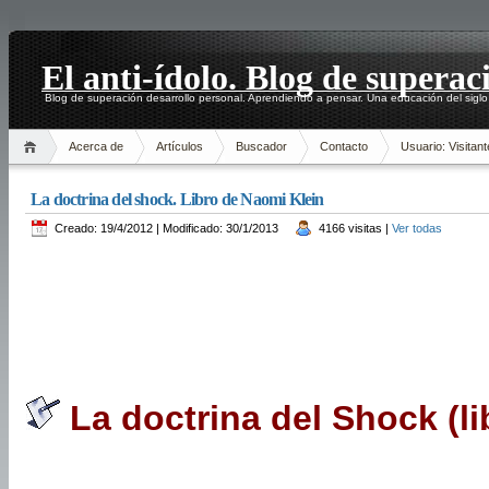
El anti-ídolo. Blog de superac
Blog de superación desarrollo personal. Aprendiendo a pensar. Una educación del siglo
Acerca de
Artículos
Buscador
Contacto
Usuario: Visitant
La doctrina del shock. Libro de Naomi Klein
Creado: 19/4/2012 | Modificado: 30/1/2013
4166 visitas |
Ver todas
La doctrina del Shock (li