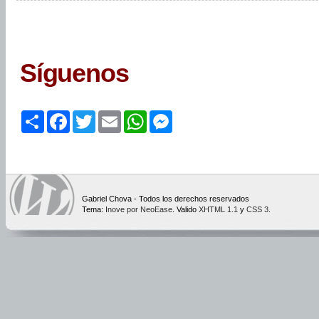
Síguenos
Share
Facebook
Twitter
Email
WhatsApp
Messenger
Gabriel Chova - Todos los derechos reservados
Tema:
Inove por NeoEase
. Valido
XHTML 1.1
y
CSS 3
.