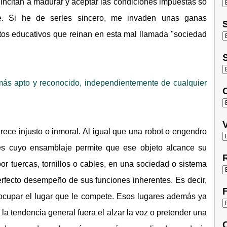
 incitan a madurar y aceptar las condiciones impuestas so
fe. Si he de serles sincero, me invaden unas ganas
S
os educativos que reinan en esta mal llamada "sociedad
S
más apto y reconocido, independientemente de cualquier
O
V
rece injusto o inmoral. Al igual que una robot o engendro
es cuyo ensamblaje permite que ese objeto alcance su
R
r tuercas, tornillos o cables, en una sociedad o sistema
erfecto desempeño de sus funciones inherentes. Es decir,
F
cupar el lugar que le compete. Esos lugares además ya
 la tendencia general fuera el alzar la voz o pretender una
C