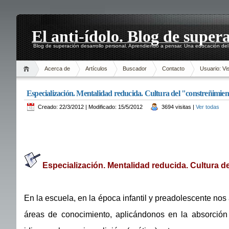
El anti-ídolo. Blog de super
Blog de superación desarrollo personal. Aprendiendo a pensar. Una educación del 
Acerca de
Artículos
Buscador
Contacto
Usuario: Vis
Especialización. Mentalidad reducida. Cultura del "constreñimie
Creado: 22/3/2012 | Modificado: 15/5/2012
3694 visitas |
Ver todas
Especialización. Mentalidad reducida. Cultura d
En la escuela, en la época infantil y preadolescente no
áreas de conocimiento, aplicándonos en la absorción 