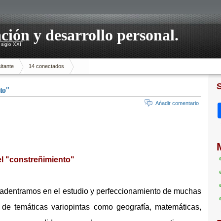
ación y desarrollo personal.
siglo XXI
itante
14 conectados
nto"
Ańadir comentario
el "constreñimiento"
s adentramos en el estudio y perfeccionamiento de muchas
de temáticas variopintas como geografía, matemáticas,