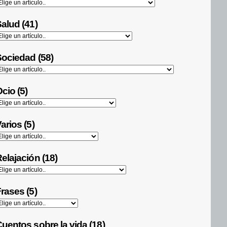
alud (41)
ociedad (58)
cio (5)
arios (5)
elajación (18)
rases (5)
uentos sobre la vida (18)