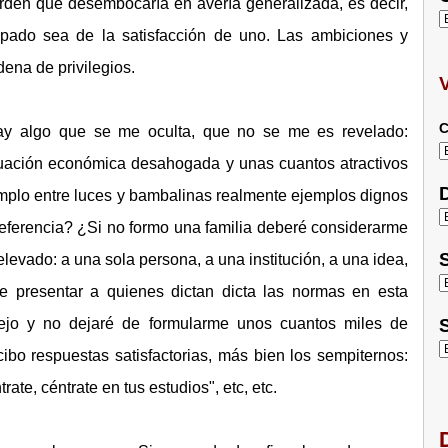
rden que desembocaría en avería generalizada, es decir,
upado sea de la satisfacción de uno. Las ambiciones y
ena de privilegios.
C
ay algo que se me oculta, que no se me es revelado:
situación económica desahogada y unas cuantos atractivos
D
emplo entre luces y bambalinas realmente ejemplos dignos
ferencia? ¿Si no formo una familia deberé considerarme
S
ado: a una sola persona, a una institución, a una idea,
 presentar a quienes dictan dicta las normas en esta
ejo y no dejaré de formularme unos cuantos miles de
S
ibo respuestas satisfactorias, más bien los sempiternos:
ate, céntrate en tus estudios", etc, etc.
D