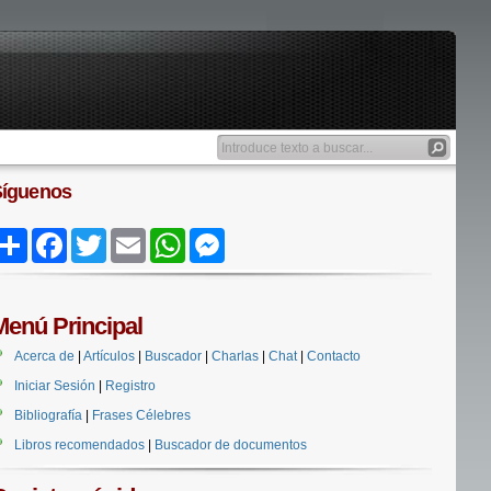
Síguenos
Share
Facebook
Twitter
Email
WhatsApp
Messenger
Menú Principal
Acerca de
|
Artículos
|
Buscador
|
Charlas
|
Chat
|
Contacto
Iniciar Sesión
|
Registro
Bibliografía
|
Frases Célebres
Libros recomendados
|
Buscador de documentos