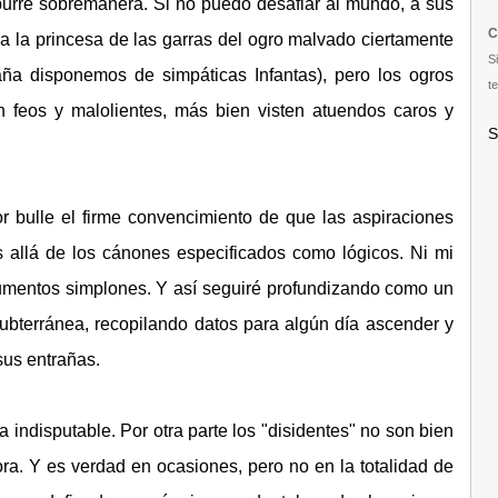
urre sobremanera. Si no puedo desafiar al mundo, a sus
C
ar a la princesa de las garras del ogro malvado ciertamente
S
a disponemos de simpáticas Infantas), pero los ogros
te
n feos y malolientes, más bien visten atuendos caros y
S
r bulle el firme convencimiento de que las aspiraciones
allá de los cánones especificados como lógicos. Ni mi
gumentos simplones. Y así seguiré profundizando como un
 subterránea, recopilando datos para algún día ascender y
sus entrañas.
a indisputable. Por otra parte los "disidentes" no son bien
ra. Y es verdad en ocasiones, pero no en la totalidad de