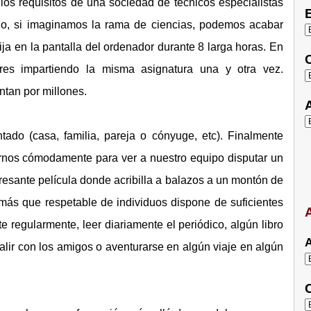
os requisitos de una sociedad de técnicos especialistas
E
ajo, si imaginamos la rama de ciencias, podemos acabar
a en la pantalla del ordenador durante 8 larga horas. En
C
ores impartiendo la misma asignatura una y otra vez.
ntan por millones.
A
tado (casa, familia, pareja o cónyuge, etc). Finalmente
rnos cómodamente para ver a nuestro equipo disputar un
eresante película donde acribilla a balazos a un montón de
ás que respetable de individuos dispone de suficientes
A
e regularmente, leer diariamente el periódico, algún libro
A
lir con los amigos o aventurarse en algún viaje en algún
C