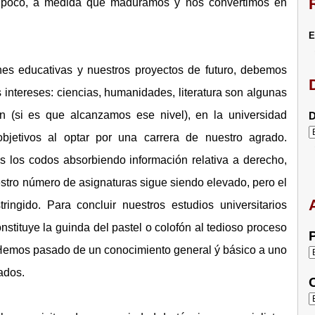
o a poco, a medida que maduramos y nos convertimos en
E
ones educativas y nuestros proyectos de futuro, debemos
 intereses: ciencias, humanidades, literatura son algunas
n (si es que alcanzamos ese nivel), en la universidad
D
jetivos al optar por una carrera de nuestro agrado.
los codos absorbiendo información relativa a derecho,
 Nuestro número de asignaturas sigue siendo elevado, pero el
ngido. Para concluir nuestros estudios universitarios
nstituye la guinda del pastel o colofón al tedioso proceso
P
l. Hemos pasado de un conocimiento general ý básico a uno
ados.
C