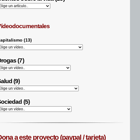
Vídeodocumentales
apitalismo (13)
rogas (7)
alud (9)
ociedad (5)
ona a este proyecto (paypal / tarjeta)