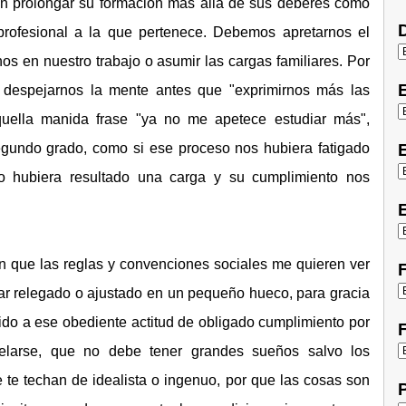
n prolongar su formación más allá de sus deberes como
D
profesional a la que pertenece. Debemos apretarnos el
os en nuestro trabajo o asumir las cargas familiares. Por
 o despejarnos la mente antes que "exprimirnos más las
uella manida frase "ya no me apetece estudiar más",
segundo grado, como si ese proceso nos hubiera fatigado
E
o hubiera resultado una carga y su cumplimiento nos
E
 que las reglas y convenciones sociales me quieren ver
F
dar relegado o ajustado en un pequeño hueco, para gracia
do a ese obediente actitud de obligado cumplimiento por
F
elarse, que no debe tener grandes sueños salvo los
 te techan de idealista o ingenuo, por que las cosas son
P