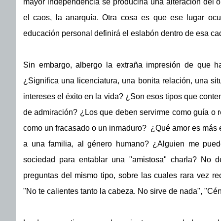
mayor independencia se produciría una alteración del o
el caos, la anarquía. Otra cosa es que ese lugar oc
educación personal definirá el eslabón dentro de esa cad
Sin embargo, albergo la extraña impresión de que h
¿Significa una licenciatura, una bonita relación, una 
intereses el éxito en la vida? ¿Son esos tipos que cont
de admiración? ¿Los que deben servirme como guía o re
como un fracasado o un inmaduro? ¿Qué amor es más elev
a una familia, al género humano? ¿Alguien me puede
sociedad para entablar una "amistosa" charla? No d
preguntas del mismo tipo, sobre las cuales rara vez rec
"No te calientes tanto la cabeza. No sirve de nada", "Céntr