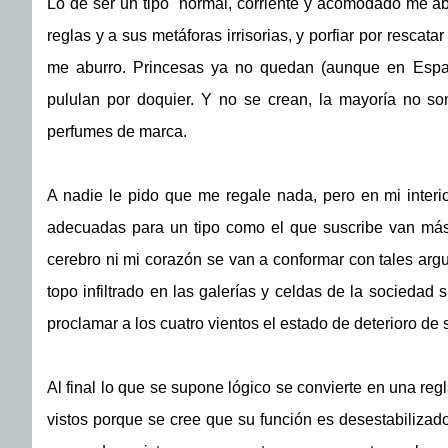
Lo de ser un tipo normal, corriente y acomodado me ab
reglas y a sus metáforas irrisorias, y porfiar por rescat
me aburro. Princesas ya no quedan (aunque en Españ
pululan por doquier. Y no se crean, la mayoría no so
perfumes de marca.
A nadie le pido que me regale nada, pero en mi interio
adecuadas para un tipo como el que suscribe van más 
cerebro ni mi corazón se van a conformar con tales ar
topo infiltrado en las galerías y celdas de la sociedad
proclamar a los cuatro vientos el estado de deterioro de 
Al final lo que se supone lógico se convierte en una regl
vistos porque se cree que su función es desestabilizado