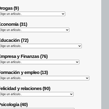
rogas (9)
Economía (31)
ducación (72)
mpresa y Finanzas (76)
ormación y empleo (13)
elicidad y relaciones (90)
sicología (40)