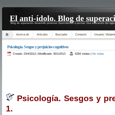
El anti-ídolo. Blog de superac
Blog de superación desarrollo personal. Aprendiendo a pensar. Una educación del siglo
Acerca de
Artículos
Buscador
Contacto
Usuario: Visitant
Psicología. Sesgos y prejuicios cognitivos
Creado: 23/4/2012 | Modificado: 30/1/2013
6282 visitas |
Ver todas
Psicología. Sesgos y pre
1.