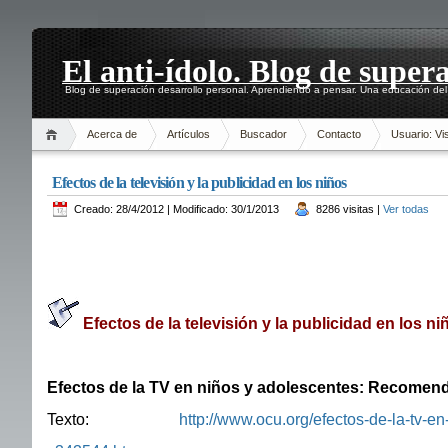
El anti-ídolo. Blog de super
Blog de superación desarrollo personal. Aprendiendo a pensar. Una educación del 
Acerca de
Artículos
Buscador
Contacto
Usuario: Vis
Efectos de la televisión y la publicidad en los niños
Creado: 28/4/2012 | Modificado: 30/1/2013
8286 visitas |
Ver todas
Efectos de la televisión y la publicidad en los ni
Efectos de la TV en niños y adolescentes: Recomen
Texto:
http://www.ocu.org/efectos-de-la-tv-