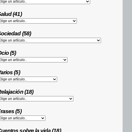
alud (41)
ociedad (58)
cio (5)
arios (5)
elajación (18)
rases (5)
uentos sobre la vida (18)