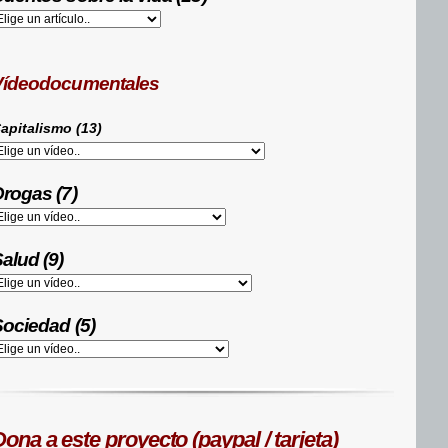
Vídeodocumentales
apitalismo (13)
rogas (7)
alud (9)
ociedad (5)
ona a este proyecto (paypal / tarjeta)