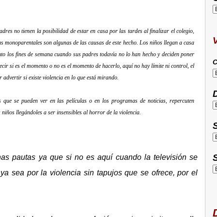
es no tienen la posibilidad de estar en casa por las tardes al finalizar el colegio,
ias monoparentales son algunas de las causas de este hecho. Los niños llegan a casa
onto los fines de semana cuando sus padres todavía no lo han hecho y deciden poner
C
decir si es el momento o no es el momento de hacerlo, aquí no hay límite ni control, el
 advertir si existe violencia en lo que está mirando.
D
s que se pueden ver en las películas o en los programas de noticias, repercuten
 niños llegándoles a ser insensibles al horror de la violencia.
S
S
s pautas ya que si no es aquí cuando la televisión se
ya sea por la violencia sin tapujos que se ofrece, por el
D