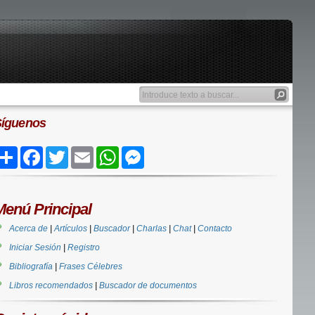
Síguenos
Share
Facebook
Twitter
Email
WhatsApp
Messenger
Menú Principal
Acerca de
|
Artículos
|
Buscador
|
Charlas
|
Chat
|
Contacto
Iniciar Sesión
|
Registro
Bibliografía
|
Frases Célebres
Libros recomendados
|
Buscador de documentos