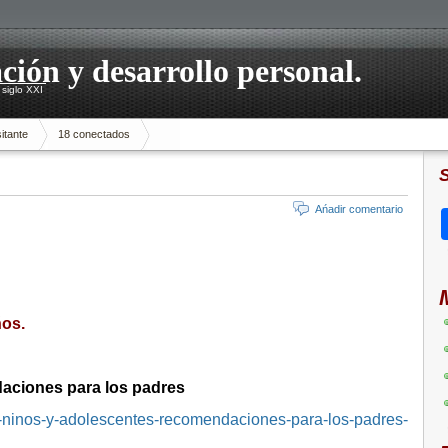
ación y desarrollo personal.
siglo XXI
itante
18 conectados
Ańadir comentario
ños.
daciones para los padres
en-ninos-y-adolescentes-recomendaciones-para-los-padres-