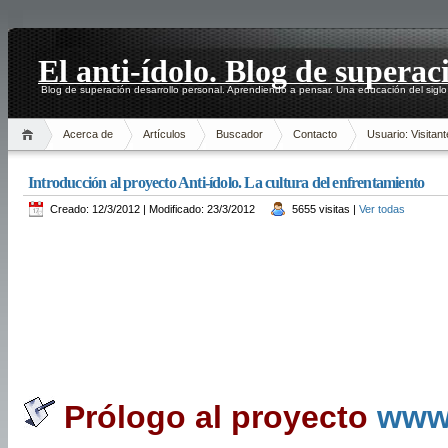
El anti-ídolo. Blog de superac
Blog de superación desarrollo personal. Aprendiendo a pensar. Una educación del siglo
Acerca de
Artículos
Buscador
Contacto
Usuario: Visitant
Introducción al proyecto Anti-ídolo. La cultura del enfrentamiento
Creado: 12/3/2012 | Modificado: 23/3/2012
5655 visitas |
Ver todas
Prólogo al proyecto
www.