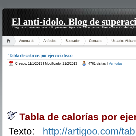
El anti-ídolo. Blog de superac
Blog de superación desarrollo personal. Aprendiendo a pensar. Una educación del siglo
Acerca de
Artículos
Buscador
Contacto
Usuario: Visitant
Tabla de calorías por ejercicio físico
Creado: 11/1/2013 | Modificado: 21/2/2013
4761 visitas |
Ver todas
Tabla de calorías por ejer
Texto:_
http://artigoo.com/ta