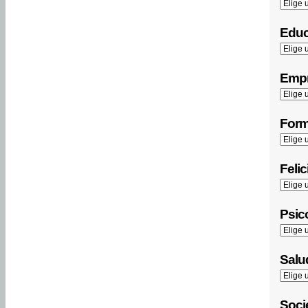
Educ
Empr
Form
Felic
Psico
Salu
Soci