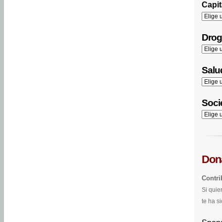
Capit
Drog
Salud
Soci
Dona
Contr
Si quie
te ha si