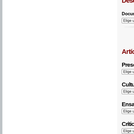
Des
Docum
Artí
Prese
Cultu
Ensa
Críti