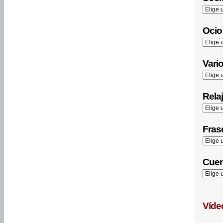
Ocio 
Vario
Relaj
Frase
Cuen
Víde