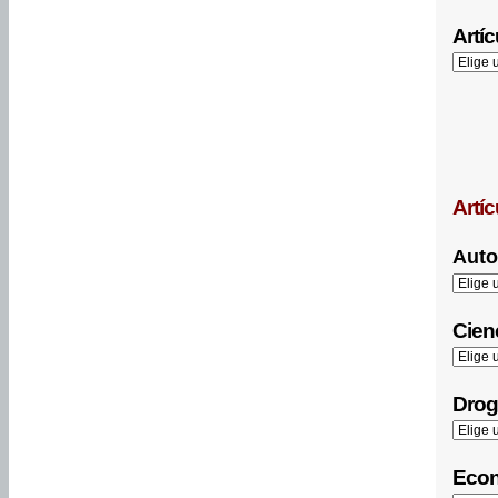
Artíc
Artí
Auto
Cienc
Drog
Econ