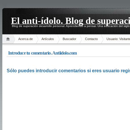
El anti-ídolo. Blog de superac
Blog de superación desarrollo personal. Aprendiendo a pensar. Una educación del siglo
Acerca de
Artículos
Buscador
Contacto
Usuario: Visitant
Introduce tu comentario. Antiidolo.com
Sólo puedes introducir comentarios si eres usuario regi