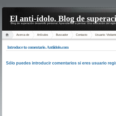
El anti-ídolo. Blog de superac
Blog de superación desarrollo personal. Aprendiendo a pensar. Una educación del siglo
Acerca de
Artículos
Buscador
Contacto
Usuario: Visitant
Introduce tu comentario. Antiidolo.com
Sólo puedes introducir comentarios si eres usuario regi