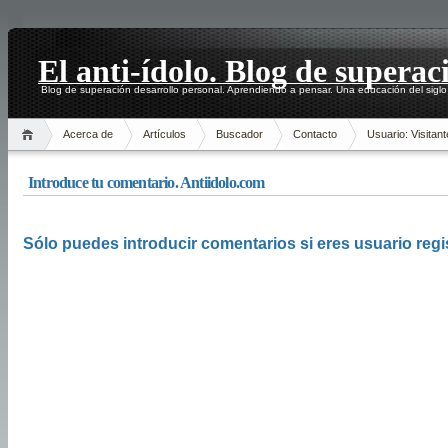
El anti-ídolo. Blog de superac
Blog de superación desarrollo personal. Aprendiendo a pensar. Una educación del siglo
Acerca de
Artículos
Buscador
Contacto
Usuario: Visitant
Introduce tu comentario. Antiidolo.com
Sólo puedes introducir comentarios si eres usuario regi