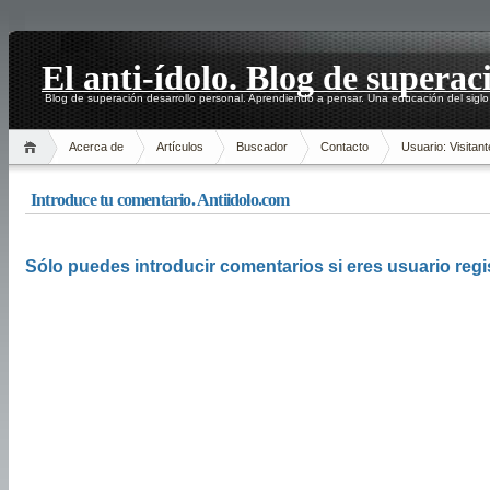
El anti-ídolo. Blog de superac
Blog de superación desarrollo personal. Aprendiendo a pensar. Una educación del siglo
Acerca de
Artículos
Buscador
Contacto
Usuario: Visitant
Introduce tu comentario. Antiidolo.com
Sólo puedes introducir comentarios si eres usuario regi